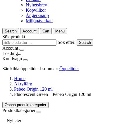
Nyhetsbrev
Köpvillkor
Ångerknapp
Miljöpåverkan
Search
Account
Cart
Menu
Sök produkt
Sök efter:
Search
Account
Loading...
Kundvagn
Särskilda öppettider i sommar:
Öppettider
Home
Akrylfärg
Pebeo Origin 120 ml
Fluorescent Green – Pebeo Origin 120 ml
Öppna produktkategorier
Produktkategorier
Nyheter