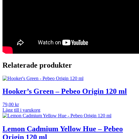
Relaterade produkter
Hooker’s Green – Pebeo Origin 120 ml
79,00
kr
Lägg till i varukorg
Lemon Cadmium Yellow Hue – Pebeo
Origin 120 ml