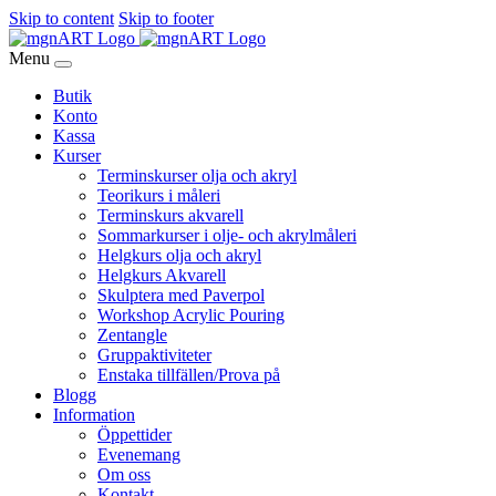
Skip to content
Skip to footer
Menu
Butik
Konto
Kassa
Kurser
Terminskurser olja och akryl
Teorikurs i måleri
Terminskurs akvarell
Sommarkurser i olje- och akrylmåleri
Helgkurs olja och akryl
Helgkurs Akvarell
Skulptera med Paverpol
Workshop Acrylic Pouring
Zentangle
Gruppaktiviteter
Enstaka tillfällen/Prova på
Blogg
Information
Öppettider
Evenemang
Om oss
Kontakt