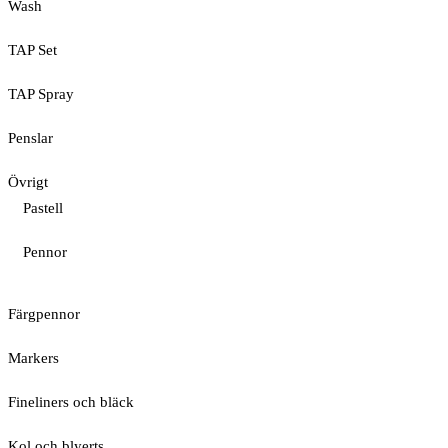
Wash
TAP Set
TAP Spray
Penslar
Övrigt
Pastell
Pennor
Färgpennor
Markers
Fineliners och bläck
Kol och blyerts