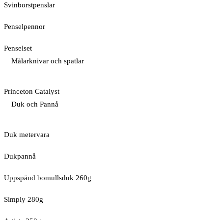
Svinborstpenslar
Penselpennor
Penselset
Målarknivar och spatlar
Princeton Catalyst
Duk och Pannå
Duk metervara
Dukpannå
Uppspänd bomullsduk 260g
Simply 280g