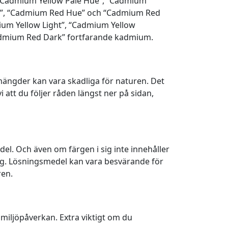
 “Cadmium Yellow Pale Hue”, “Cadmium
e”, “Cadmium Red Hue” och “Cadmium Red
ium Yellow Light”, “Cadmium Yellow
dmium Red Dark” fortfarande kadmium.
mängder kan vara skadliga för naturen. Det
 att du följer råden längst ner på sidan,
del. Och även om färgen i sig inte innehåller
tyg. Lösningsmedel kan vara besvärande för
ren.
 miljöpåverkan. Extra viktigt om du