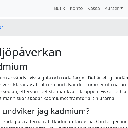
Butik
Konto
Kassa
Kurser
er
ljöpåverkan
dmium
m används i vissa gula och röda färger. Det är ett grundä
sverk klarar av att filtrera bort. När det kommer ut i natur
skedjan, eftersom det stannar kvar i kroppen. Fiskar och an
s människor skadar kadmiumet framför allt njurarna.
 undviker jag kadmium?
nns idag bra alternativ till kadmiumfärgerna. Om färgen in