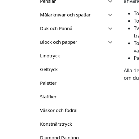
använd
Penslar
To
Målarknivar och spatlar
To
Tv
Duk och Pannå
tr
Block och papper
To
va
Linotryck
Pa
Geltryck
Alla d
om du 
Paletter
Stafflier
Väskor och fodral
Konstnärstryck
Diamond Painting