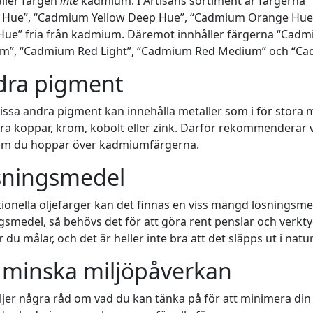
ller färgen
inte
kadmium. I Artisans sortiment är färgerna
w Hue”, “Cadmium Yellow Deep Hue”, “Cadmium Orange Hu
ue” fria från kadmium. Däremot innhåller färgerna “Cadm
m”, “Cadmium Red Light”, “Cadmium Red Medium” och “Ca
dra pigment
issa andra pigment kan innehålla metaller som i för stora 
ra koppar, krom, kobolt eller zink. Därför rekommenderar vi
om du hoppar över kadmiumfärgerna.
sningsmedel
itionella oljefärger kan det finnas en viss mängd lösningsme
gsmedel, så behövs det för att göra rent penslar och verk
r du målar, och det är heller inte bra att det släpps ut i natu
 minska miljöpåverkan
ljer några råd om vad du kan tänka på för att minimera din