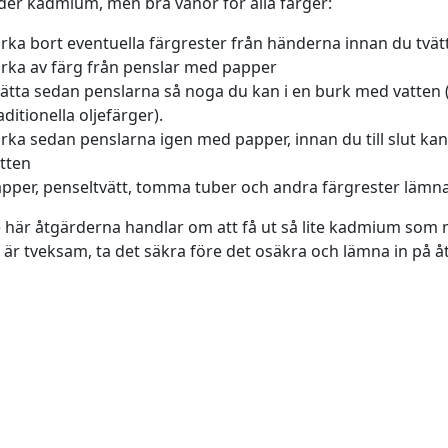
er kadmium, men bra vanor för alla färger:
rka bort eventuella färgrester från händerna innan du tvä
rka av färg från penslar med papper
ätta sedan penslarna så noga du kan i en burk med vatten 
aditionella oljefärger).
rka sedan penslarna igen med papper, innan du till slut kan 
tten
pper, penseltvätt, tomma tuber och andra färgrester lämnas
e här åtgärderna handlar om att få ut så lite kadmium som mö
är tveksam, ta det säkra före det osäkra och lämna in på å