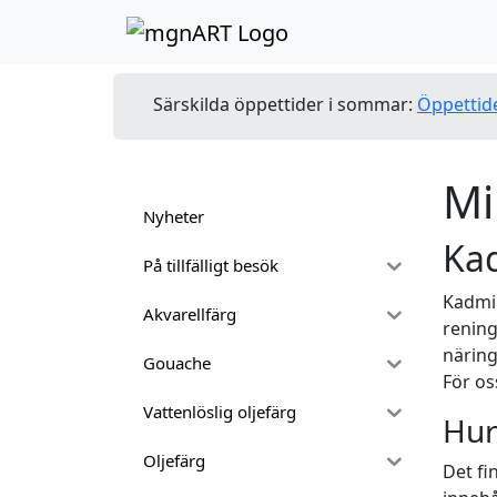
Skip to content
Skip to footer
Särskilda öppettider i sommar:
Öppettid
Mi
Nyheter
Ka
På tillfälligt besök
Kadmiu
Akvarellfärg
rening
näring
Gouache
För os
Vattenlöslig oljefärg
Hur
Oljefärg
Det fi