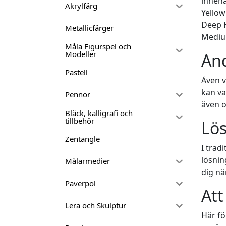
innehå
Akrylfärg
Yello
Deep H
Metallicfärger
Mediu
Måla Figurspel och
Modeller
An
Pastell
Även v
kan va
Pennor
även 
Bläck, kalligrafi och
tillbehör
Lö
Zentangle
I trad
lösnin
Målarmedier
dig nä
Paverpol
Att
Lera och Skulptur
Här fö