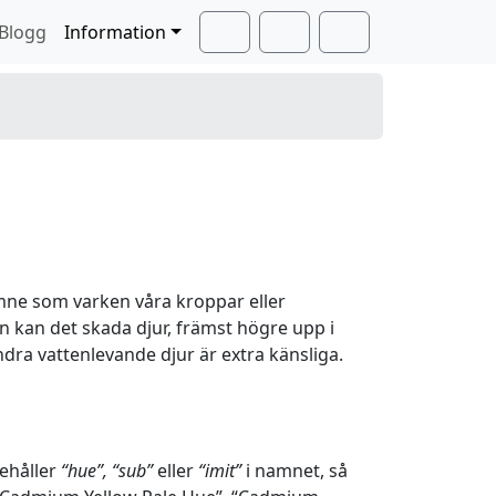
Blogg
Information
Cart
Search
Account
mne som varken våra kroppar eller
en kan det skada djur, främst högre upp i
dra vattenlevande djur är extra känsliga.
nehåller
“hue”, “sub”
eller
“imit”
i namnet, så