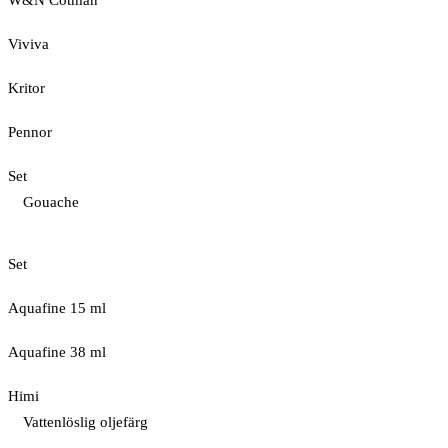
W&N Cotman
Viviva
Kritor
Pennor
Set
Gouache
Set
Aquafine 15 ml
Aquafine 38 ml
Himi
Vattenlöslig oljefärg