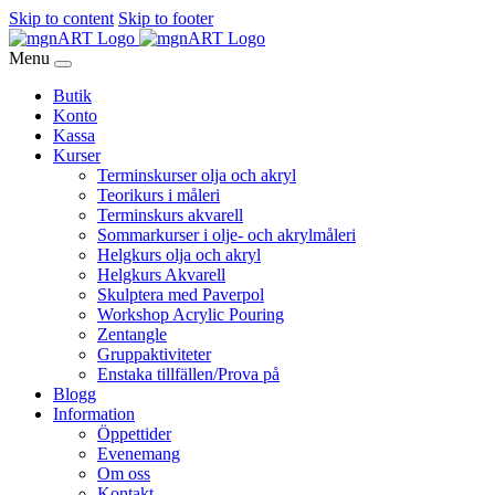
Skip to content
Skip to footer
Menu
Butik
Konto
Kassa
Kurser
Terminskurser olja och akryl
Teorikurs i måleri
Terminskurs akvarell
Sommarkurser i olje- och akrylmåleri
Helgkurs olja och akryl
Helgkurs Akvarell
Skulptera med Paverpol
Workshop Acrylic Pouring
Zentangle
Gruppaktiviteter
Enstaka tillfällen/Prova på
Blogg
Information
Öppettider
Evenemang
Om oss
Kontakt