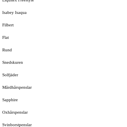
Liquitex Freestyle
Isabey Isaqua
Filbert
Flat
Rund
Snedskuren
Solfjäder
Mårdhårspenslar
Sapphire
Oxhårspenslar
Svinborstpenslar