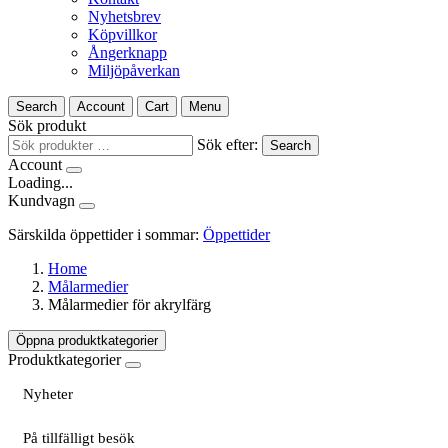
Nyhetsbrev
Köpvillkor
Ångerknapp
Miljöpåverkan
Search
Account
Cart
Menu
Sök produkt
Sök efter:
Search
Account
Loading...
Kundvagn
Särskilda öppettider i sommar:
Öppettider
Home
Målarmedier
Målarmedier för akrylfärg
Öppna produktkategorier
Produktkategorier
Nyheter
På tillfälligt besök