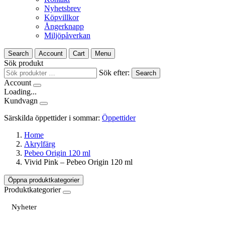
Nyhetsbrev
Köpvillkor
Ångerknapp
Miljöpåverkan
Search
Account
Cart
Menu
Sök produkt
Sök efter:
Search
Account
Loading...
Kundvagn
Särskilda öppettider i sommar:
Öppettider
Home
Akrylfärg
Pebeo Origin 120 ml
Vivid Pink – Pebeo Origin 120 ml
Öppna produktkategorier
Produktkategorier
Nyheter