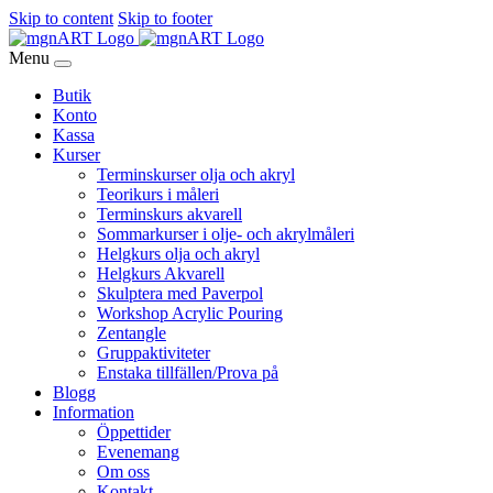
Skip to content
Skip to footer
Menu
Butik
Konto
Kassa
Kurser
Terminskurser olja och akryl
Teorikurs i måleri
Terminskurs akvarell
Sommarkurser i olje- och akrylmåleri
Helgkurs olja och akryl
Helgkurs Akvarell
Skulptera med Paverpol
Workshop Acrylic Pouring
Zentangle
Gruppaktiviteter
Enstaka tillfällen/Prova på
Blogg
Information
Öppettider
Evenemang
Om oss
Kontakt