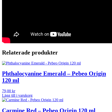
Relaterade produkter
Phthalocyanine Emerald – Pebeo Origin
120 ml
79,00
kr
Lägg till i varukorg
Carmine Red – Pebeo Origin 120 ml