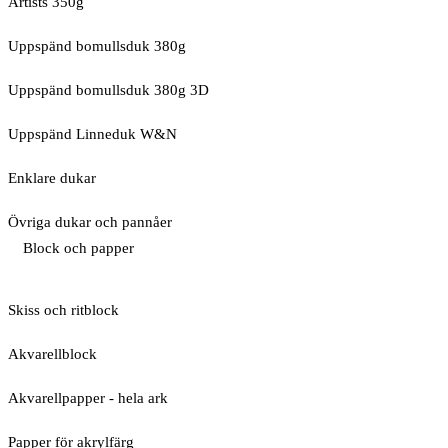
Artists 350g
Uppspänd bomullsduk 380g
Uppspänd bomullsduk 380g 3D
Uppspänd Linneduk W&N
Enklare dukar
Övriga dukar och pannåer
Block och papper
Skiss och ritblock
Akvarellblock
Akvarellpapper - hela ark
Papper för akrylfärg