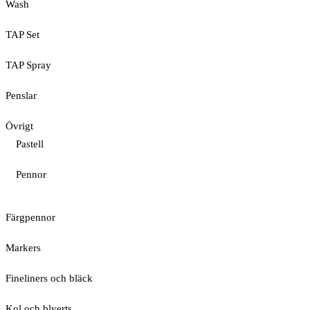
Wash
TAP Set
TAP Spray
Penslar
Övrigt
Pastell
Pennor
Färgpennor
Markers
Fineliners och bläck
Kol och blyerts