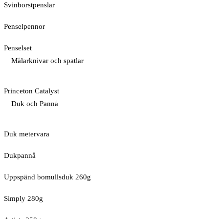
Svinborstpenslar
Penselpennor
Penselset
Målarknivar och spatlar
Princeton Catalyst
Duk och Pannå
Duk metervara
Dukpannå
Uppspänd bomullsduk 260g
Simply 280g