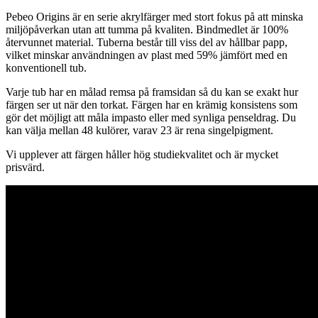
Pebeo Origins är en serie akrylfärger med stort fokus på att minska
miljöpåverkan utan att tumma på kvaliten. Bindmedlet är 100%
återvunnet material. Tuberna består till viss del av hållbar papp,
vilket minskar användningen av plast med 59% jämfört med en
konventionell tub.
Varje tub har en målad remsa på framsidan så du kan se exakt hur
färgen ser ut när den torkat. Färgen har en krämig konsistens som
gör det möjligt att måla impasto eller med synliga penseldrag. Du
kan välja mellan 48 kulörer, varav 23 är rena singelpigment.
Vi upplever att färgen håller hög studiekvalitet och är mycket
prisvärd.