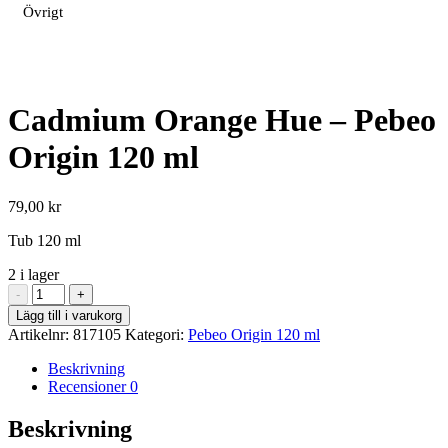
Övrigt
Cadmium Orange Hue – Pebeo
Origin 120 ml
79,00
kr
Tub 120 ml
2 i lager
Cadmium
-
+
Orange
Lägg till i varukorg
Hue
Artikelnr:
817105
Kategori:
Pebeo Origin 120 ml
-
Pebeo
Beskrivning
Origin
Recensioner
0
120
ml
Beskrivning
mängd