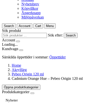
Nyhetsbrev
Köpvillkor
Ångerknapp
Miljöpåverkan
Search
Account
Cart
Menu
Sök produkt
Sök efter:
Search
Account
Loading...
Kundvagn
Särskilda öppettider i sommar:
Öppettider
Home
Akrylfärg
Pebeo Origin 120 ml
Cadmium Orange Hue – Pebeo Origin 120 ml
Öppna produktkategorier
Produktkategorier
Nyheter