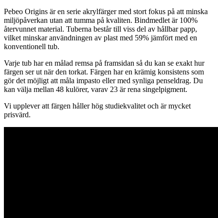
Pebeo Origins är en serie akrylfärger med stort fokus på att minska
miljöpåverkan utan att tumma på kvaliten. Bindmedlet är 100%
återvunnet material. Tuberna består till viss del av hållbar papp,
vilket minskar användningen av plast med 59% jämfört med en
konventionell tub.
Varje tub har en målad remsa på framsidan så du kan se exakt hur
färgen ser ut när den torkat. Färgen har en krämig konsistens som
gör det möjligt att måla impasto eller med synliga penseldrag. Du
kan välja mellan 48 kulörer, varav 23 är rena singelpigment.
Vi upplever att färgen håller hög studiekvalitet och är mycket
prisvärd.