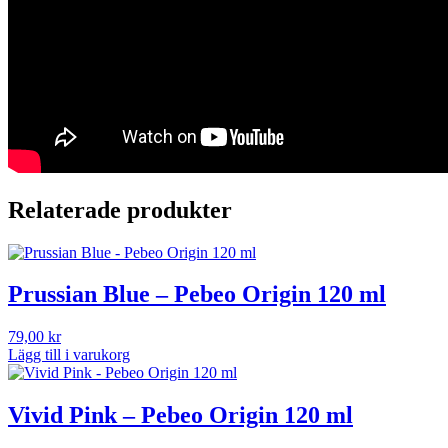
Relaterade produkter
Prussian Blue – Pebeo Origin 120 ml
79,00
kr
Lägg till i varukorg
Vivid Pink – Pebeo Origin 120 ml