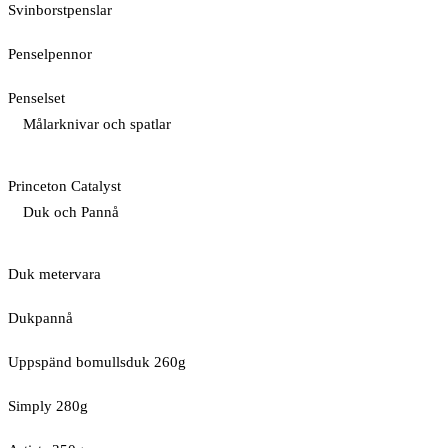
Svinborstpenslar
Penselpennor
Penselset
Målarknivar och spatlar
Princeton Catalyst
Duk och Pannå
Duk metervara
Dukpannå
Uppspänd bomullsduk 260g
Simply 280g