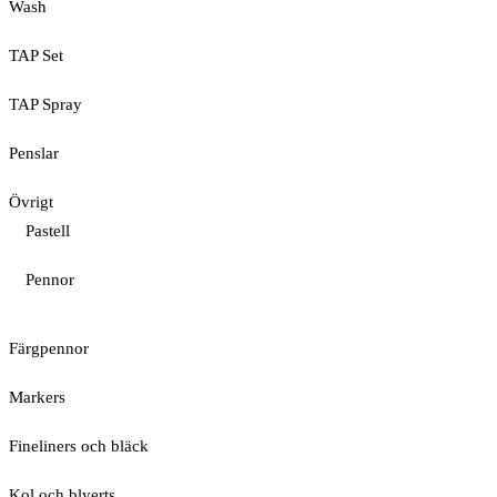
Wash
TAP Set
TAP Spray
Penslar
Övrigt
Pastell
Pennor
Färgpennor
Markers
Fineliners och bläck
Kol och blyerts