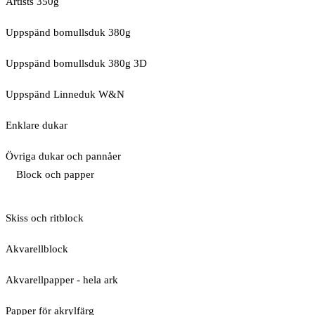
Artists 350g
Uppspänd bomullsduk 380g
Uppspänd bomullsduk 380g 3D
Uppspänd Linneduk W&N
Enklare dukar
Övriga dukar och pannåer
Block och papper
Skiss och ritblock
Akvarellblock
Akvarellpapper - hela ark
Papper för akrylfärg