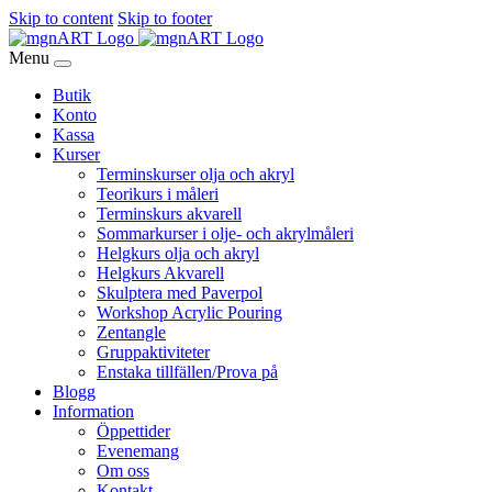
Skip to content
Skip to footer
Menu
Butik
Konto
Kassa
Kurser
Terminskurser olja och akryl
Teorikurs i måleri
Terminskurs akvarell
Sommarkurser i olje- och akrylmåleri
Helgkurs olja och akryl
Helgkurs Akvarell
Skulptera med Paverpol
Workshop Acrylic Pouring
Zentangle
Gruppaktiviteter
Enstaka tillfällen/Prova på
Blogg
Information
Öppettider
Evenemang
Om oss
Kontakt