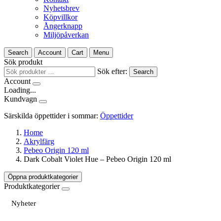
Nyhetsbrev
Köpvillkor
Ångerknapp
Miljöpåverkan
Search
Account
Cart
Menu
Sök produkt
Sök efter:
Search
Account
Loading...
Kundvagn
Särskilda öppettider i sommar:
Öppettider
Home
Akrylfärg
Pebeo Origin 120 ml
Dark Cobalt Violet Hue – Pebeo Origin 120 ml
Öppna produktkategorier
Produktkategorier
Nyheter