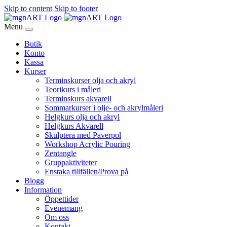
Skip to content
Skip to footer
Menu
Butik
Konto
Kassa
Kurser
Terminskurser olja och akryl
Teorikurs i måleri
Terminskurs akvarell
Sommarkurser i olje- och akrylmåleri
Helgkurs olja och akryl
Helgkurs Akvarell
Skulptera med Paverpol
Workshop Acrylic Pouring
Zentangle
Gruppaktiviteter
Enstaka tillfällen/Prova på
Blogg
Information
Öppettider
Evenemang
Om oss
Kontakt