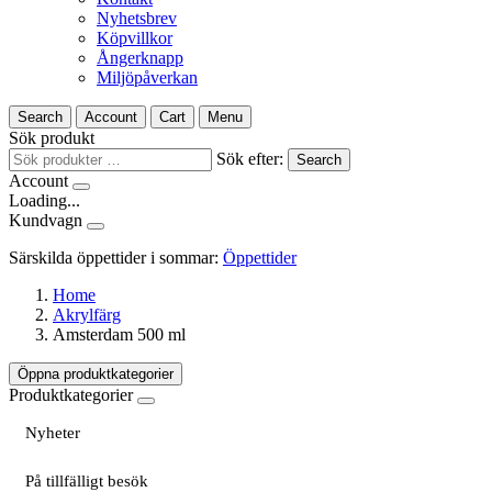
Nyhetsbrev
Köpvillkor
Ångerknapp
Miljöpåverkan
Search
Account
Cart
Menu
Sök produkt
Sök efter:
Search
Account
Loading...
Kundvagn
Särskilda öppettider i sommar:
Öppettider
Home
Akrylfärg
Amsterdam 500 ml
Öppna produktkategorier
Produktkategorier
Nyheter
På tillfälligt besök