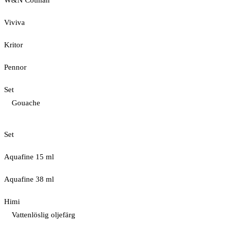
W&N Cotman
Viviva
Kritor
Pennor
Set
Gouache
Set
Aquafine 15 ml
Aquafine 38 ml
Himi
Vattenlöslig oljefärg