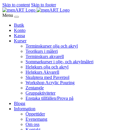
Skip to content
Skip to footer
Menu
Butik
Konto
Kassa
Kurser
Terminskurser olja och akryl
Teorikurs i måleri
Terminskurs akvarell
Sommarkurser i olje- och akrylmåleri
Helgkurs olja och akryl
Helgkurs Akvarell
Skulptera med Paverpol
Workshop Acrylic Pouring
Zentangle
Gruppaktiviteter
Enstaka tillfällen/Prova på
Blogg
Information
Öppettider
Evenemang
Om oss
Kontakt