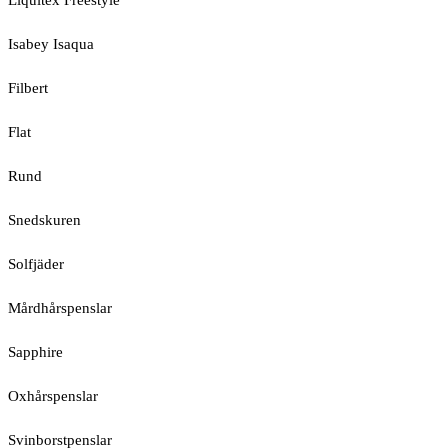
Liquitex Freestyle
Isabey Isaqua
Filbert
Flat
Rund
Snedskuren
Solfjäder
Mårdhårspenslar
Sapphire
Oxhårspenslar
Svinborstpenslar