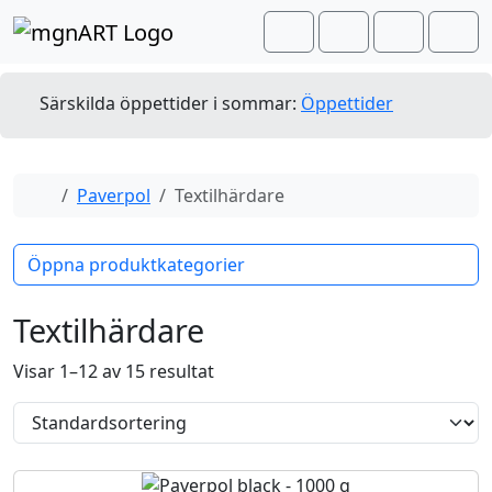
Skip to content
Skip to footer
Cart
Search
Account
Men
Särskilda öppettider i sommar:
Öppettider
Home
Paverpol
Textilhärdare
Öppna produktkategorier
Textilhärdare
Visar 1–12 av 15 resultat