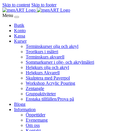
Skip to content
Skip to footer
Menu
Butik
Konto
Kassa
Kurser
Terminskurser olja och akryl
Teorikurs i måleri
Terminskurs akvarell
Sommarkurser i olje- och akrylmåleri
Helgkurs olja och akryl
Helgkurs Akvarell
Skulptera med Paverpol
Workshop Acrylic Pouring
Zentangle
Gruppaktiviteter
Enstaka tillfällen/Prova på
Blogg
Information
Öppettider
Evenemang
Om oss
Kontakt