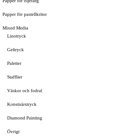
Papper för oljefärg
Papper för pastellkritor
Mixed Media
Linotryck
Geltryck
Paletter
Stafflier
Väskor och fodral
Konstnärstryck
Diamond Painting
Övrigt