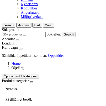
Nyhetsbrev
Köpvillkor
Ångerknapp
Miljöpåverkan
Search
Account
Cart
Menu
Sök produkt
Sök efter:
Search
Account
Loading...
Kundvagn
Särskilda öppettider i sommar:
Öppettider
Home
Oljefärg
Öppna produktkategorier
Produktkategorier
Nyheter
På tillfälligt besök