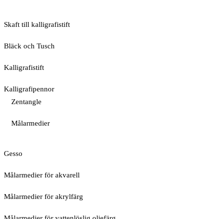
Skaft till kalligrafistift
Bläck och Tusch
Kalligrafistift
Kalligrafipennor
Zentangle
Målarmedier
Gesso
Målarmedier för akvarell
Målarmedier för akrylfärg
Målarmedier för vattenlöslig oljefärg