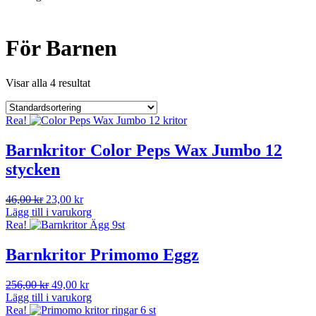
För Barnen
Visar alla 4 resultat
Rea!
Barnkritor Color Peps Wax Jumbo 12
stycken
Det
Det
46,00
kr
23,00
kr
ursprungliga
nuvarande
Lägg till i varukorg
priset
priset
Rea!
var:
är:
46,00 kr.
23,00 kr.
Barnkritor Primomo Eggz
Det
Det
256,00
kr
49,00
kr
ursprungliga
nuvarande
Lägg till i varukorg
priset
priset
Rea!