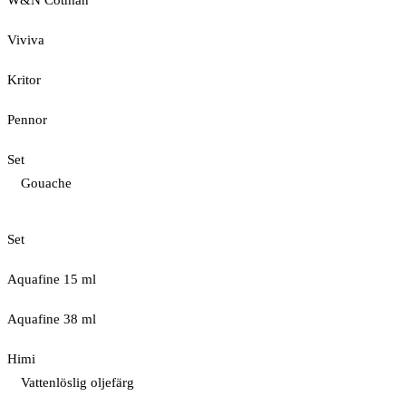
W&N Cotman
Viviva
Kritor
Pennor
Set
Gouache
Set
Aquafine 15 ml
Aquafine 38 ml
Himi
Vattenlöslig oljefärg