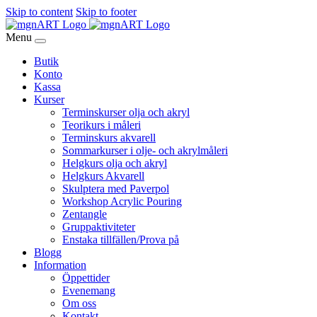
Skip to content
Skip to footer
Menu
Butik
Konto
Kassa
Kurser
Terminskurser olja och akryl
Teorikurs i måleri
Terminskurs akvarell
Sommarkurser i olje- och akrylmåleri
Helgkurs olja och akryl
Helgkurs Akvarell
Skulptera med Paverpol
Workshop Acrylic Pouring
Zentangle
Gruppaktiviteter
Enstaka tillfällen/Prova på
Blogg
Information
Öppettider
Evenemang
Om oss
Kontakt