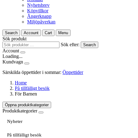
Nyhetsbrev
Köpvillkor
Ångerknapp
Miljöpåverkan
Search
Account
Cart
Menu
Sök produkt
Sök efter:
Search
Account
Loading...
Kundvagn
Särskilda öppettider i sommar:
Öppettider
Home
På tillfälligt besök
För Barnen
Öppna produktkategorier
Produktkategorier
Nyheter
På tillfälligt besök