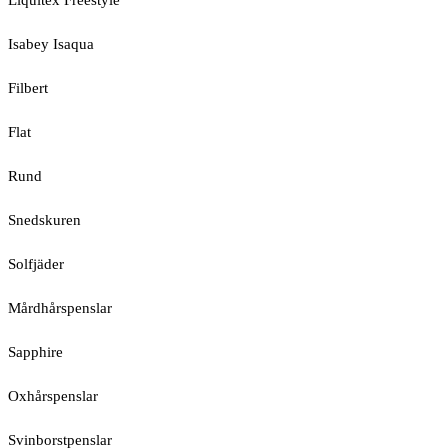
Liquitex Freestyle
Isabey Isaqua
Filbert
Flat
Rund
Snedskuren
Solfjäder
Mårdhårspenslar
Sapphire
Oxhårspenslar
Svinborstpenslar