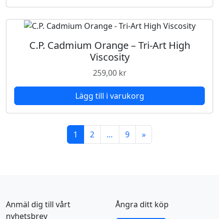
C.P. Cadmium Orange – Tri-Art High
Viscosity
259,00
kr
Lägg till i varukorg
1
2
…
9
»
Anmäl dig till vårt
Ångra ditt köp
nyhetsbrev