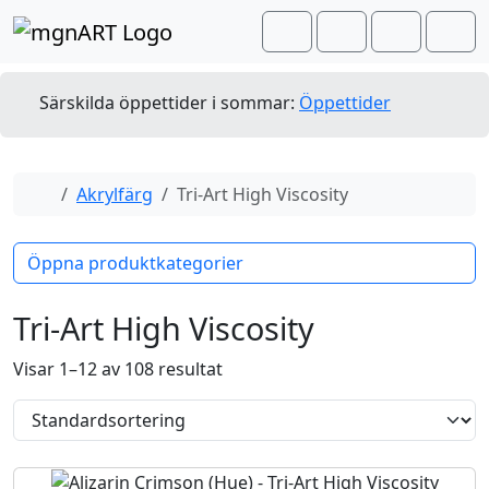
Skip to content
Skip to footer
Cart
Search
Account
Men
Särskilda öppettider i sommar:
Öppettider
Home
Akrylfärg
Tri-Art High Viscosity
Öppna produktkategorier
Tri-Art High Viscosity
Visar 1–12 av 108 resultat