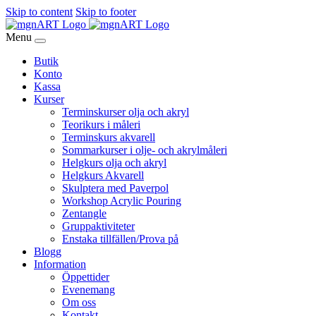
Skip to content
Skip to footer
Menu
Butik
Konto
Kassa
Kurser
Terminskurser olja och akryl
Teorikurs i måleri
Terminskurs akvarell
Sommarkurser i olje- och akrylmåleri
Helgkurs olja och akryl
Helgkurs Akvarell
Skulptera med Paverpol
Workshop Acrylic Pouring
Zentangle
Gruppaktiviteter
Enstaka tillfällen/Prova på
Blogg
Information
Öppettider
Evenemang
Om oss
Kontakt