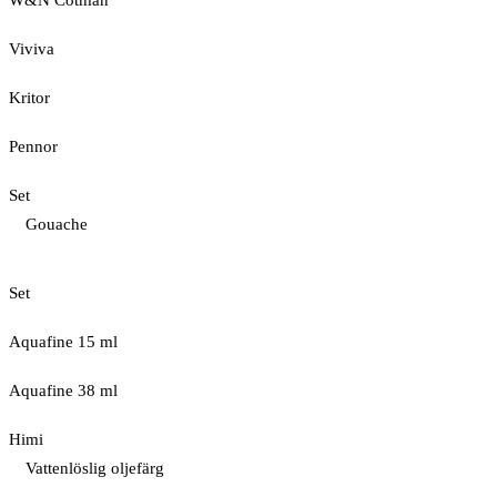
W&N Cotman
Viviva
Kritor
Pennor
Set
Gouache
Set
Aquafine 15 ml
Aquafine 38 ml
Himi
Vattenlöslig oljefärg