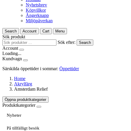
Nyhetsbrev
Köpvillkor
Ångerknapp
Miljöpåverkan
Search
Account
Cart
Menu
Sök produkt
Sök efter:
Search
Account
Loading...
Kundvagn
Särskilda öppettider i sommar:
Öppettider
Home
Akrylfärg
Amsterdam Relief
Öppna produktkategorier
Produktkategorier
Nyheter
På tillfälligt besök