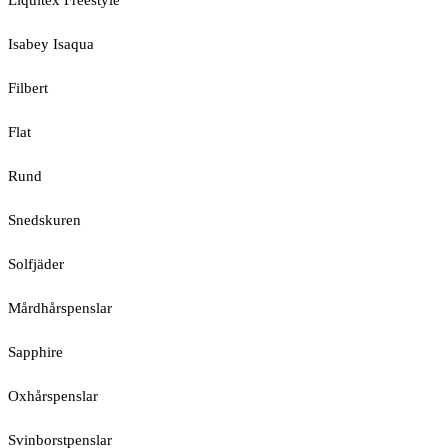
Liquitex Freestyle
Isabey Isaqua
Filbert
Flat
Rund
Snedskuren
Solfjäder
Mårdhårspenslar
Sapphire
Oxhårspenslar
Svinborstpenslar