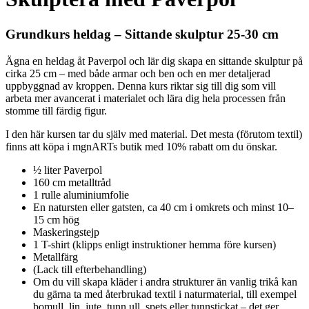
Grundkurs heldag – Sittande skulptur 25-30 cm
Ägna en heldag åt Paverpol och lär dig skapa en sittande skulptur på
cirka 25 cm – med både armar och ben och en mer detaljerad
uppbyggnad av kroppen. Denna kurs riktar sig till dig som vill
arbeta mer avancerat i materialet och lära dig hela processen från
stomme till färdig figur.
I den här kursen tar du själv med material. Det mesta (förutom textil)
finns att köpa i mgnARTs butik med 10% rabatt om du önskar.
½ liter Paverpol
160 cm metalltråd
1 rulle aluminiumfolie
En natursten eller gatsten, ca 40 cm i omkrets och minst 10–
15 cm hög
Maskeringstejp
1 T-shirt (klipps enligt instruktioner hemma före kursen)
Metallfärg
(Lack till efterbehandling)
Om du vill skapa kläder i andra strukturer än vanlig trikå kan
du gärna ta med återbrukad textil i naturmaterial, till exempel
bomull, lin, jute, tunn ull, spets eller tunnstickat – det ger