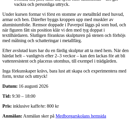
vackra och personliga uttryck.
Under kursen formar vi först en stomme av metalltråd med huvud,
armar och ben. Därefter byggs kroppen upp med muskler av
aluminiumfolie. Remsor doppade i Paverpol läggs på som hud, och
när figuren fått sin position klär vi den med tyg doppat i
textilhärdaren. Slutligen förankras skulpturen på stenen och förhöjs
med målning och schatteringar i metallfärg.
Efter avslutad kurs har du en färdig skulptur att ta med hem. När den
härdat helt – vanligtvis efter 2–3 veckor – kan den lackas för att bli
vattenresistent och placeras utomhus, till exempel i trädgården.
Inga förkunskaper krävs, bara lust att skapa och experimentera med
form, textur och uttryck!
Datum:
16 augusti 2026
Tid:
9:30 – 18:00
Pris:
inklusive kaffe/te: 800 kr
Anmälan:
Anmälan sker på
Medborgarskolans hemsida