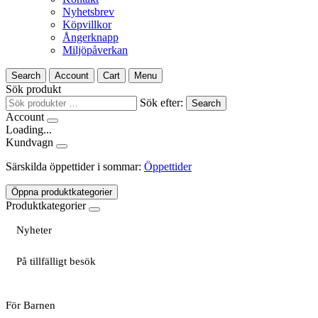
Nyhetsbrev
Köpvillkor
Ångerknapp
Miljöpåverkan
Search
Account
Cart
Menu
Sök produkt
Sök efter:
Search
Account
Loading...
Kundvagn
Särskilda öppettider i sommar:
Öppettider
Öppna produktkategorier
Produktkategorier
Nyheter
På tillfälligt besök
För Barnen