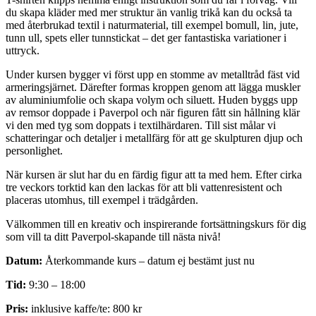
du skapa kläder med mer struktur än vanlig trikå kan du också ta
med återbrukad textil i naturmaterial, till exempel bomull, lin, jute,
tunn ull, spets eller tunnstickat – det ger fantastiska variationer i
uttryck.
Under kursen bygger vi först upp en stomme av metalltråd fäst vid
armeringsjärnet. Därefter formas kroppen genom att lägga muskler
av aluminiumfolie och skapa volym och siluett. Huden byggs upp
av remsor doppade i Paverpol och när figuren fått sin hållning klär
vi den med tyg som doppats i textilhärdaren. Till sist målar vi
schatteringar och detaljer i metallfärg för att ge skulpturen djup och
personlighet.
När kursen är slut har du en färdig figur att ta med hem. Efter cirka
tre veckors torktid kan den lackas för att bli vattenresistent och
placeras utomhus, till exempel i trädgården.
Välkommen till en kreativ och inspirerande fortsättningskurs för dig
som vill ta ditt Paverpol-skapande till nästa nivå!
Datum:
Återkommande kurs – datum ej bestämt just nu
Tid:
9:30 – 18:00
Pris:
inklusive kaffe/te: 800 kr