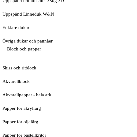
Uppspänd bomullsduk 380g 3D
Uppspänd Linneduk W&N
Enklare dukar
Övriga dukar och pannåer
Block och papper
Skiss och ritblock
Akvarellblock
Akvarellpapper - hela ark
Papper för akrylfärg
Papper för oljefärg
Papper för pastellkritor