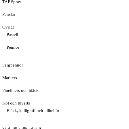
TAP Spray
Penslar
Övrigt
Pastell
Pennor
Färgpennor
Markers
Fineliners och bläck
Kol och blyerts
Bläck, kalligrafi och tillbehör
Skaft till kalligrafistift