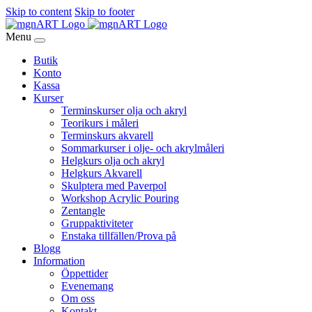
Skip to content
Skip to footer
Menu
Butik
Konto
Kassa
Kurser
Terminskurser olja och akryl
Teorikurs i måleri
Terminskurs akvarell
Sommarkurser i olje- och akrylmåleri
Helgkurs olja och akryl
Helgkurs Akvarell
Skulptera med Paverpol
Workshop Acrylic Pouring
Zentangle
Gruppaktiviteter
Enstaka tillfällen/Prova på
Blogg
Information
Öppettider
Evenemang
Om oss
Kontakt