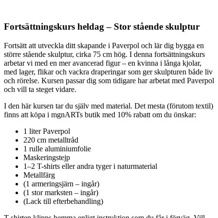
Fortsättningskurs heldag – Stor stående skulptur
Fortsätt att utveckla ditt skapande i Paverpol och lär dig bygga en
större stående skulptur, cirka 75 cm hög. I denna fortsättningskurs
arbetar vi med en mer avancerad figur – en kvinna i långa kjolar,
med lager, flikar och vackra draperingar som ger skulpturen både liv
och rörelse. Kursen passar dig som tidigare har arbetat med Paverpol
och vill ta steget vidare.
I den här kursen tar du själv med material. Det mesta (förutom textil)
finns att köpa i mgnARTs butik med 10% rabatt om du önskar:
1 liter Paverpol
220 cm metalltråd
1 rulle aluminiumfolie
Maskeringstejp
1–2 T-shirts eller andra tyger i naturmaterial
Metallfärg
(1 armeringsjärn – ingår)
(1 stor marksten – ingår)
(Lack till efterbehandling)
T-shirten klipps hemma enligt instruktion som du får i förväg. Vill