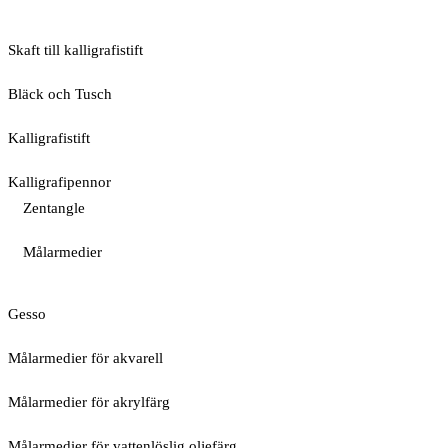
Skaft till kalligrafistift
Bläck och Tusch
Kalligrafistift
Kalligrafipennor
Zentangle
Målarmedier
Gesso
Målarmedier för akvarell
Målarmedier för akrylfärg
Målarmedier för vattenlöslig oljefärg