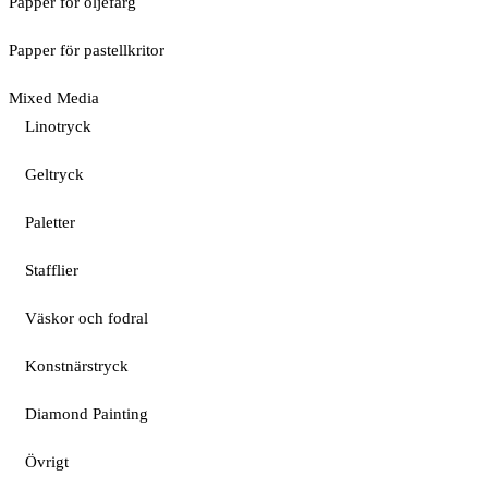
Papper för oljefärg
Papper för pastellkritor
Mixed Media
Linotryck
Geltryck
Paletter
Stafflier
Väskor och fodral
Konstnärstryck
Diamond Painting
Övrigt