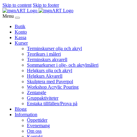
Skip to content
Skip to footer
Menu
Butik
Konto
Kassa
Kurser
Terminskurser olja och akryl
Teorikurs i måleri
Terminskurs akvarell
Sommarkurser i olje- och akrylmåleri
Helgkurs olja och akryl
Helgkurs Akvarell
Skulptera med Paverpol
Workshop Acrylic Pouring
Zentangle
Gruppaktiviteter
Enstaka tillfällen/Prova på
Blogg
Information
Öppettider
Evenemang
Om oss
Kontakt