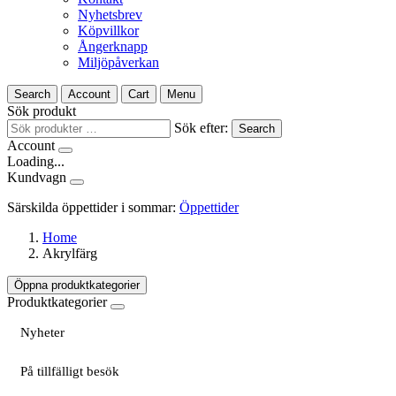
Nyhetsbrev
Köpvillkor
Ångerknapp
Miljöpåverkan
Search
Account
Cart
Menu
Sök produkt
Sök efter:
Search
Account
Loading...
Kundvagn
Särskilda öppettider i sommar:
Öppettider
Home
Akrylfärg
Öppna produktkategorier
Produktkategorier
Nyheter
På tillfälligt besök