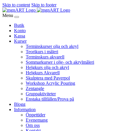
Skip to content
Skip to footer
Menu
Butik
Konto
Kassa
Kurser
Terminskurser olja och akryl
Teorikurs i måleri
Terminskurs akvarell
Sommarkurser i olje- och akrylmåleri
Helgkurs olja och akryl
Helgkurs Akvarell
Skulptera med Paverpol
Workshop Acrylic Pouring
Zentangle
Gruppaktiviteter
Enstaka tillfällen/Prova på
Blogg
Information
Öppettider
Evenemang
Om oss
Kontakt