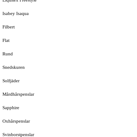
Liquitex Freestyle
Isabey Isaqua
Filbert
Flat
Rund
Snedskuren
Solfjäder
Mårdhårspenslar
Sapphire
Oxhårspenslar
Svinborstpenslar