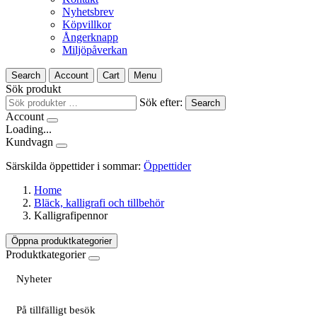
Nyhetsbrev
Köpvillkor
Ångerknapp
Miljöpåverkan
Search
Account
Cart
Menu
Sök produkt
Sök efter:
Search
Account
Loading...
Kundvagn
Särskilda öppettider i sommar:
Öppettider
Home
Bläck, kalligrafi och tillbehör
Kalligrafipennor
Öppna produktkategorier
Produktkategorier
Nyheter
På tillfälligt besök