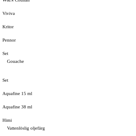
W&N Cotman
Viviva
Kritor
Pennor
Set
Gouache
Set
Aquafine 15 ml
Aquafine 38 ml
Himi
Vattenlöslig oljefärg