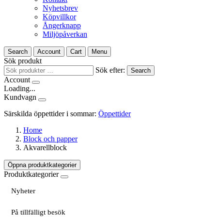
Nyhetsbrev
Köpvillkor
Ångerknapp
Miljöpåverkan
Search
Account
Cart
Menu
Sök produkt
Sök efter:
Search
Account
Loading...
Kundvagn
Särskilda öppettider i sommar:
Öppettider
Home
Block och papper
Akvarellblock
Öppna produktkategorier
Produktkategorier
Nyheter
På tillfälligt besök