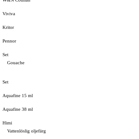
W&N Cotman
Viviva
Kritor
Pennor
Set
Gouache
Set
Aquafine 15 ml
Aquafine 38 ml
Himi
Vattenlöslig oljefärg