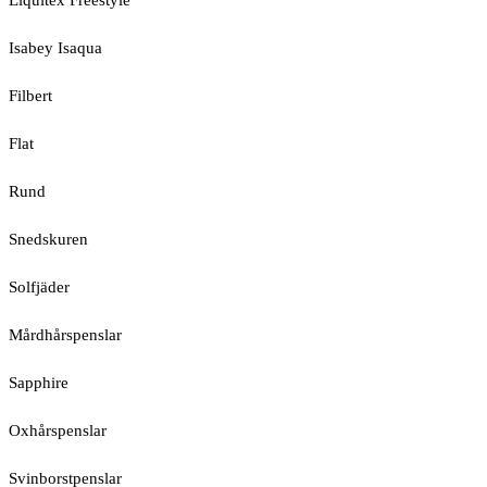
Liquitex Freestyle
Isabey Isaqua
Filbert
Flat
Rund
Snedskuren
Solfjäder
Mårdhårspenslar
Sapphire
Oxhårspenslar
Svinborstpenslar