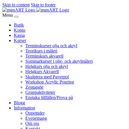
Skip to content
Skip to footer
Menu
Butik
Konto
Kassa
Kurser
Terminskurser olja och akryl
Teorikurs i måleri
Terminskurs akvarell
Sommarkurser i olje- och akrylmåleri
Helgkurs olja och akryl
Helgkurs Akvarell
Skulptera med Paverpol
Workshop Acrylic Pouring
Zentangle
Gruppaktiviteter
Enstaka tillfällen/Prova på
Blogg
Information
Öppettider
Evenemang
Om oss
Kontakt