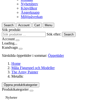
Nyhetsbrev
Köpvillkor
Ångerknapp
Miljöpåverkan
Search
Account
Cart
Menu
Sök produkt
Sök efter:
Search
Account
Loading...
Kundvagn
Särskilda öppettider i sommar:
Öppettider
Home
Måla Figurspel och Modeller
The Army Painter
Metallic
Öppna produktkategorier
Produktkategorier
Nyheter