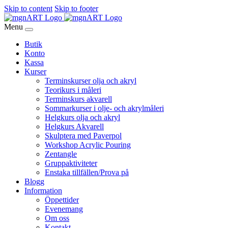
Skip to content
Skip to footer
Menu
Butik
Konto
Kassa
Kurser
Terminskurser olja och akryl
Teorikurs i måleri
Terminskurs akvarell
Sommarkurser i olje- och akrylmåleri
Helgkurs olja och akryl
Helgkurs Akvarell
Skulptera med Paverpol
Workshop Acrylic Pouring
Zentangle
Gruppaktiviteter
Enstaka tillfällen/Prova på
Blogg
Information
Öppettider
Evenemang
Om oss
Kontakt