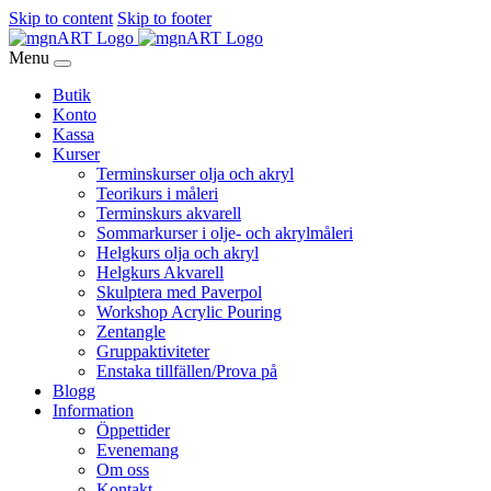
Skip to content
Skip to footer
Menu
Butik
Konto
Kassa
Kurser
Terminskurser olja och akryl
Teorikurs i måleri
Terminskurs akvarell
Sommarkurser i olje- och akrylmåleri
Helgkurs olja och akryl
Helgkurs Akvarell
Skulptera med Paverpol
Workshop Acrylic Pouring
Zentangle
Gruppaktiviteter
Enstaka tillfällen/Prova på
Blogg
Information
Öppettider
Evenemang
Om oss
Kontakt