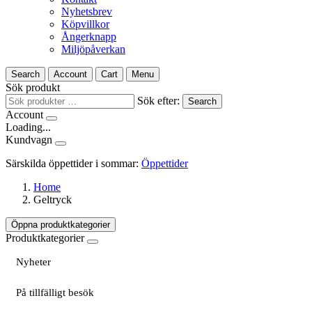
Nyhetsbrev
Köpvillkor
Ångerknapp
Miljöpåverkan
Search
Account
Cart
Menu
Sök produkt
Sök efter:
Search
Account
Loading...
Kundvagn
Särskilda öppettider i sommar:
Öppettider
Home
Geltryck
Öppna produktkategorier
Produktkategorier
Nyheter
På tillfälligt besök