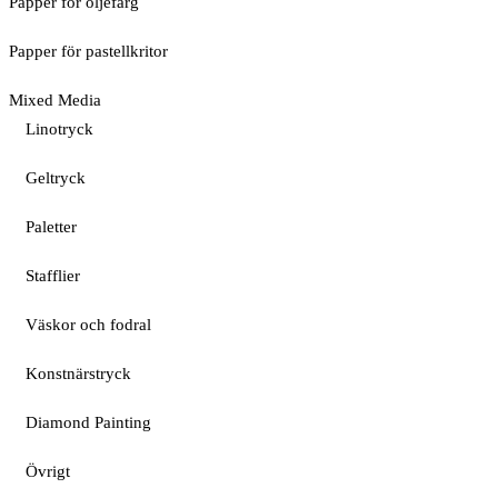
Papper för oljefärg
Papper för pastellkritor
Mixed Media
Linotryck
Geltryck
Paletter
Stafflier
Väskor och fodral
Konstnärstryck
Diamond Painting
Övrigt