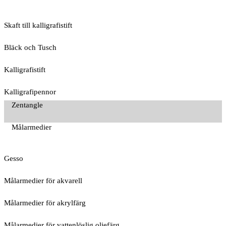
Skaft till kalligrafistift
Bläck och Tusch
Kalligrafistift
Kalligrafipennor
Zentangle
Målarmedier
Gesso
Målarmedier för akvarell
Målarmedier för akrylfärg
Målarmedier för vattenlöslig oljefärg