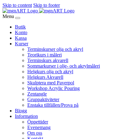
Skip to content
Skip to footer
Menu
Butik
Konto
Kassa
Kurser
Terminskurser olja och akryl
Teorikurs i måleri
Terminskurs akvarell
Sommarkurser i olje- och akrylmåleri
Helgkurs olja och akryl
Helgkurs Akvarell
Skulptera med Paverpol
Workshop Acrylic Pouring
Zentangle
Gruppaktiviteter
Enstaka tillfällen/Prova på
Blogg
Information
Öppettider
Evenemang
Om oss
Kontakt