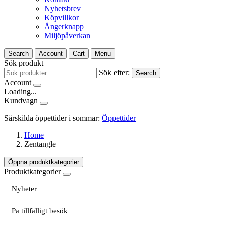
Nyhetsbrev
Köpvillkor
Ångerknapp
Miljöpåverkan
Search
Account
Cart
Menu
Sök produkt
Sök efter:
Search
Account
Loading...
Kundvagn
Särskilda öppettider i sommar:
Öppettider
Home
Zentangle
Öppna produktkategorier
Produktkategorier
Nyheter
På tillfälligt besök