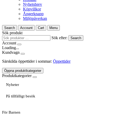
Nyhetsbrev
Köpvillkor
Ångerknapp
Miljöpåverkan
Search
Account
Cart
Menu
Sök produkt
Sök efter:
Search
Account
Loading...
Kundvagn
Särskilda öppettider i sommar:
Öppettider
Öppna produktkategorier
Produktkategorier
Nyheter
På tillfälligt besök
För Barnen