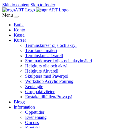
Skip to content
Skip to footer
Menu
Butik
Konto
Kassa
Kurser
Terminskurser olja och akryl
Teorikurs i måleri
Terminskurs akvarell
Sommarkurser i olje- och akrylmåleri
Helgkurs olja och akryl
Helgkurs Akvarell
Skulptera med Paverpol
Workshop Acrylic Pouring
Zentangle
Gruppaktiviteter
Enstaka tillfällen/Prova på
Blogg
Information
Öppettider
Evenemang
Om oss
Kontakt