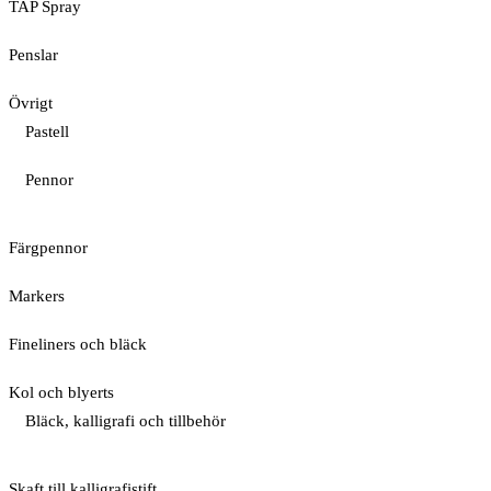
TAP Spray
Penslar
Övrigt
Pastell
Pennor
Färgpennor
Markers
Fineliners och bläck
Kol och blyerts
Bläck, kalligrafi och tillbehör
Skaft till kalligrafistift