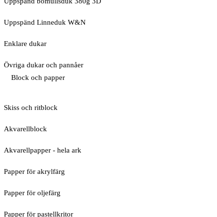
Uppspänd bomullsduk 380g 3D
Uppspänd Linneduk W&N
Enklare dukar
Övriga dukar och pannåer
Block och papper
Skiss och ritblock
Akvarellblock
Akvarellpapper - hela ark
Papper för akrylfärg
Papper för oljefärg
Papper för pastellkritor