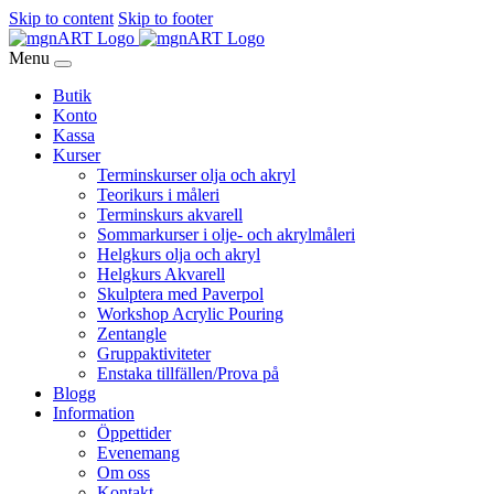
Skip to content
Skip to footer
Menu
Butik
Konto
Kassa
Kurser
Terminskurser olja och akryl
Teorikurs i måleri
Terminskurs akvarell
Sommarkurser i olje- och akrylmåleri
Helgkurs olja och akryl
Helgkurs Akvarell
Skulptera med Paverpol
Workshop Acrylic Pouring
Zentangle
Gruppaktiviteter
Enstaka tillfällen/Prova på
Blogg
Information
Öppettider
Evenemang
Om oss
Kontakt