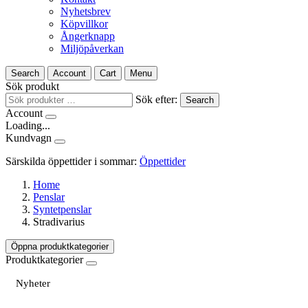
Nyhetsbrev
Köpvillkor
Ångerknapp
Miljöpåverkan
Search
Account
Cart
Menu
Sök produkt
Sök efter:
Search
Account
Loading...
Kundvagn
Särskilda öppettider i sommar:
Öppettider
Home
Penslar
Syntetpenslar
Stradivarius
Öppna produktkategorier
Produktkategorier
Nyheter