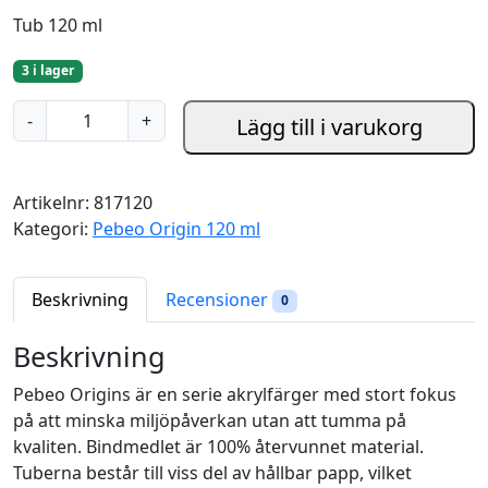
Tub 120 ml
3 i lager
C
-
+
Lägg till i varukorg
e
r
u
Artikelnr:
817120
l
Kategori:
Pebeo Origin 120 ml
e
a
n
Beskrivning
Recensioner
0
B
l
Beskrivning
u
Pebeo Origins är en serie akrylfärger med stort fokus
e
på att minska miljöpåverkan utan att tumma på
-
kvaliten. Bindmedlet är 100% återvunnet material.
P
Tuberna består till viss del av hållbar papp, vilket
e