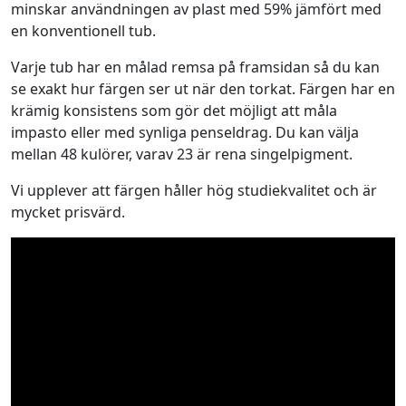
minskar användningen av plast med 59% jämfört med
b
en konventionell tub.
e
o
Varje tub har en målad remsa på framsidan så du kan
O
se exakt hur färgen ser ut när den torkat. Färgen har en
r
krämig konsistens som gör det möjligt att måla
i
impasto eller med synliga penseldrag. Du kan välja
g
mellan 48 kulörer, varav 23 är rena singelpigment.
i
n
Vi upplever att färgen håller hög studiekvalitet och är
1
mycket prisvärd.
2
0
m
l
m
ä
n
g
d