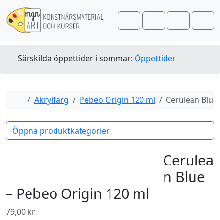
Skip to content
Skip to footer
Cart
Search
Account
Men
Särskilda öppettider i sommar:
Öppettider
Home
Akrylfärg
Pebeo Origin 120 ml
Cerulean Blue 
Öppna produktkategorier
Cerulea
n Blue
– Pebeo Origin 120 ml
79,00
kr