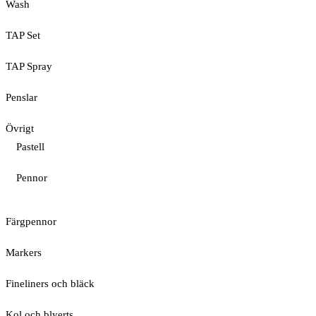
Wash
TAP Set
TAP Spray
Penslar
Övrigt
Pastell
Pennor
Färgpennor
Markers
Fineliners och bläck
Kol och blyerts