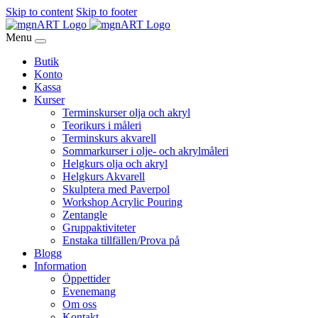
Skip to content
Skip to footer
Menu
Butik
Konto
Kassa
Kurser
Terminskurser olja och akryl
Teorikurs i måleri
Terminskurs akvarell
Sommarkurser i olje- och akrylmåleri
Helgkurs olja och akryl
Helgkurs Akvarell
Skulptera med Paverpol
Workshop Acrylic Pouring
Zentangle
Gruppaktiviteter
Enstaka tillfällen/Prova på
Blogg
Information
Öppettider
Evenemang
Om oss
Kontakt