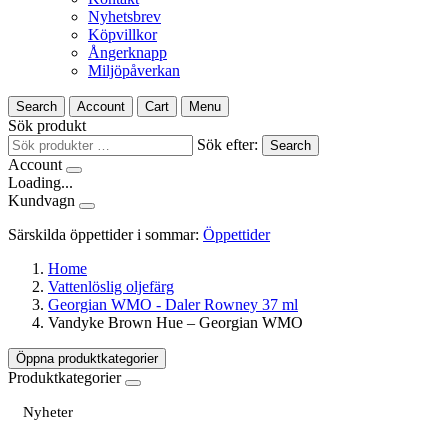
Nyhetsbrev
Köpvillkor
Ångerknapp
Miljöpåverkan
Search
Account
Cart
Menu
Sök produkt
Sök efter:
Search
Account
Loading...
Kundvagn
Särskilda öppettider i sommar:
Öppettider
Home
Vattenlöslig oljefärg
Georgian WMO - Daler Rowney 37 ml
Vandyke Brown Hue – Georgian WMO
Öppna produktkategorier
Produktkategorier
Nyheter