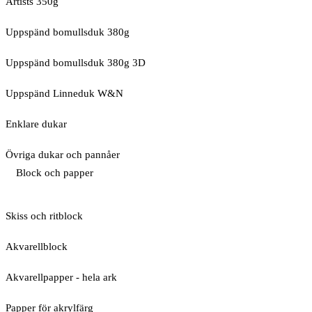
Artists 350g
Uppspänd bomullsduk 380g
Uppspänd bomullsduk 380g 3D
Uppspänd Linneduk W&N
Enklare dukar
Övriga dukar och pannåer
Block och papper
Skiss och ritblock
Akvarellblock
Akvarellpapper - hela ark
Papper för akrylfärg