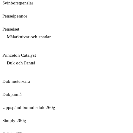
Svinborstpenslar
Penselpennor
Penselset
Målarknivar och spatlar
Princeton Catalyst
Duk och Pannå
Duk metervara
Dukpannå
Uppspänd bomullsduk 260g
Simply 280g