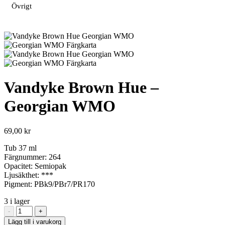
Övrigt
Vandyke Brown Hue –
Georgian WMO
69,00
kr
Tub 37 ml
Färgnummer: 264
Opacitet: Semiopak
Ljusäkthet: ***
Pigment: PBk9/PBr7/PR170
3 i lager
Vandyke
-
+
Brown
Lägg till i varukorg