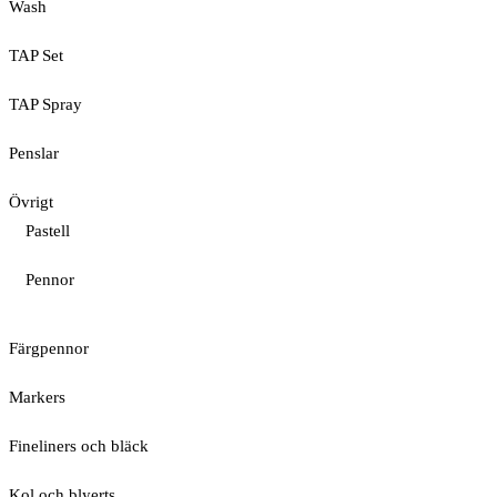
Wash
TAP Set
TAP Spray
Penslar
Övrigt
Pastell
Pennor
Färgpennor
Markers
Fineliners och bläck
Kol och blyerts