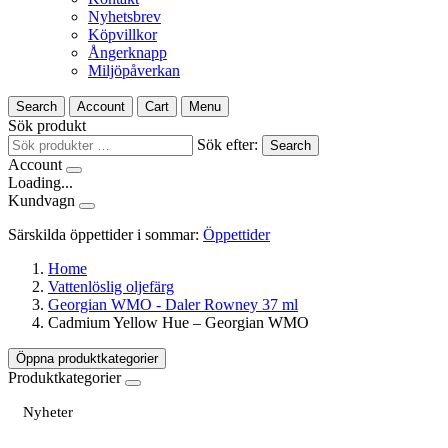
Nyhetsbrev
Köpvillkor
Ångerknapp
Miljöpåverkan
Search
Account
Cart
Menu
Sök produkt
Sök efter:
Search
Account
Loading...
Kundvagn
Särskilda öppettider i sommar:
Öppettider
Home
Vattenlöslig oljefärg
Georgian WMO - Daler Rowney 37 ml
Cadmium Yellow Hue – Georgian WMO
Öppna produktkategorier
Produktkategorier
Nyheter