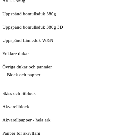
Artists 350g
Uppspänd bomullsduk 380g
Uppspänd bomullsduk 380g 3D
Uppspänd Linneduk W&N
Enklare dukar
Övriga dukar och pannåer
Block och papper
Skiss och ritblock
Akvarellblock
Akvarellpapper - hela ark
Papper för akrylfärg