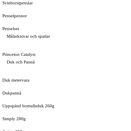
Svinborstpenslar
Penselpennor
Penselset
Målarknivar och spatlar
Princeton Catalyst
Duk och Pannå
Duk metervara
Dukpannå
Uppspänd bomullsduk 260g
Simply 280g