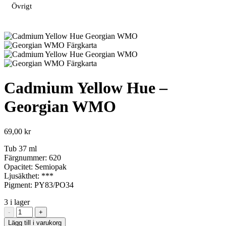
Övrigt
Cadmium Yellow Hue –
Georgian WMO
69,00
kr
Tub 37 ml
Färgnummer: 620
Opacitet: Semiopak
Ljusäkthet: ***
Pigment: PY83/PO34
3 i lager
Cadmium
-
+
Yellow
Lägg till i varukorg