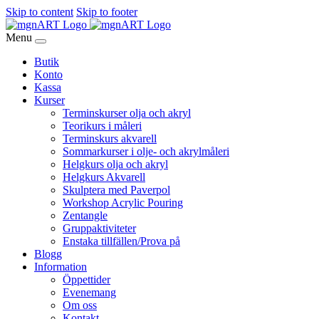
Skip to content
Skip to footer
Menu
Butik
Konto
Kassa
Kurser
Terminskurser olja och akryl
Teorikurs i måleri
Terminskurs akvarell
Sommarkurser i olje- och akrylmåleri
Helgkurs olja och akryl
Helgkurs Akvarell
Skulptera med Paverpol
Workshop Acrylic Pouring
Zentangle
Gruppaktiviteter
Enstaka tillfällen/Prova på
Blogg
Information
Öppettider
Evenemang
Om oss
Kontakt