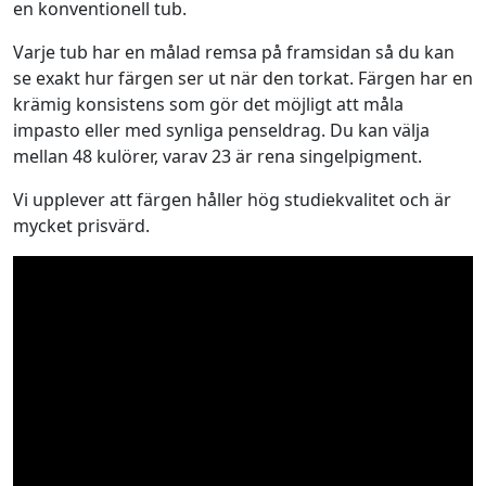
en konventionell tub.
i
g
Varje tub har en målad remsa på framsidan så du kan
i
se exakt hur färgen ser ut när den torkat. Färgen har en
n
krämig konsistens som gör det möjligt att måla
6
impasto eller med synliga penseldrag. Du kan välja
0
mellan 48 kulörer, varav 23 är rena singelpigment.
m
l
Vi upplever att färgen håller hög studiekvalitet och är
m
mycket prisvärd.
ä
n
g
d