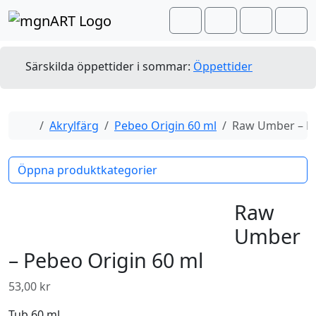
Skip to content
Skip to footer
Cart
Search
Account
Men
Särskilda öppettider i sommar:
Öppettider
Home
Akrylfärg
Pebeo Origin 60 ml
Raw Umber – Pe
Öppna produktkategorier
Raw
Umber
– Pebeo Origin 60 ml
53,00
kr
Tub 60 ml