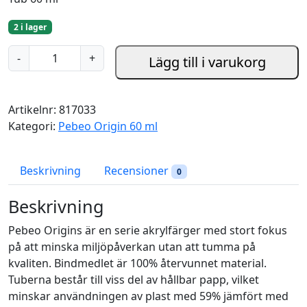
2 i lager
R
-
+
Lägg till i varukorg
a
w
U
Artikelnr:
817033
m
Kategori:
Pebeo Origin 60 ml
b
e
r
Beskrivning
Recensioner
0
-
P
Beskrivning
e
Pebeo Origins är en serie akrylfärger med stort fokus
b
på att minska miljöpåverkan utan att tumma på
e
kvaliten. Bindmedlet är 100% återvunnet material.
o
Tuberna består till viss del av hållbar papp, vilket
O
minskar användningen av plast med 59% jämfört med
r