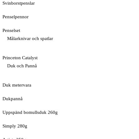
Svinborstpenslar
Penselpennor
Penselset
Målarknivar och spatlar
Princeton Catalyst
Duk och Pannå
Duk metervara
Dukpannå
Uppspänd bomullsduk 260g
Simply 280g