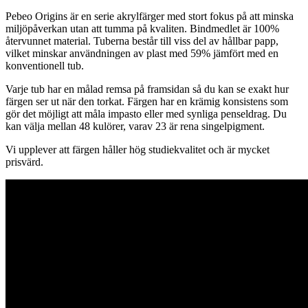
mängd
Pebeo Origins är en serie akrylfärger med stort fokus på att minska
miljöpåverkan utan att tumma på kvaliten. Bindmedlet är 100%
återvunnet material. Tuberna består till viss del av hållbar papp,
vilket minskar användningen av plast med 59% jämfört med en
konventionell tub.
Varje tub har en målad remsa på framsidan så du kan se exakt hur
färgen ser ut när den torkat. Färgen har en krämig konsistens som
gör det möjligt att måla impasto eller med synliga penseldrag. Du
kan välja mellan 48 kulörer, varav 23 är rena singelpigment.
Vi upplever att färgen håller hög studiekvalitet och är mycket
prisvärd.