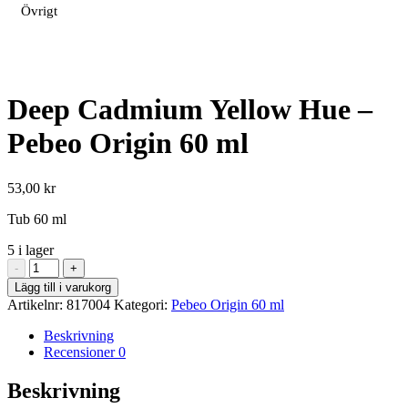
Övrigt
Deep Cadmium Yellow Hue –
Pebeo Origin 60 ml
53,00
kr
Tub 60 ml
5 i lager
Deep
-
+
Cadmium
Lägg till i varukorg
Yellow
Artikelnr:
817004
Kategori:
Pebeo Origin 60 ml
Hue
-
Beskrivning
Pebeo
Recensioner
0
Origin
60
Beskrivning
ml