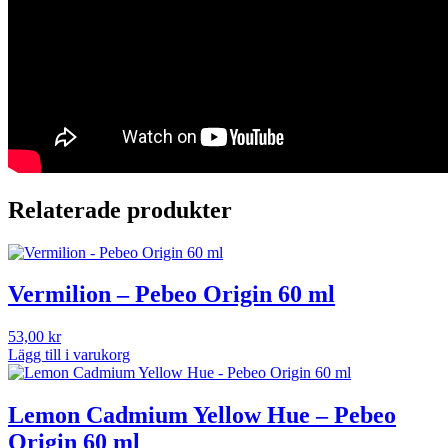
Relaterade produkter
Vermilion – Pebeo Origin 60 ml
53,00
kr
Lägg till i varukorg
Lemon Cadmium Yellow Hue – Pebeo
Origin 60 ml