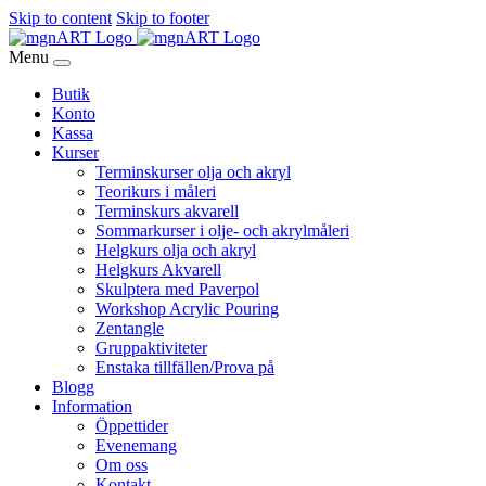
Skip to content
Skip to footer
Menu
Butik
Konto
Kassa
Kurser
Terminskurser olja och akryl
Teorikurs i måleri
Terminskurs akvarell
Sommarkurser i olje- och akrylmåleri
Helgkurs olja och akryl
Helgkurs Akvarell
Skulptera med Paverpol
Workshop Acrylic Pouring
Zentangle
Gruppaktiviteter
Enstaka tillfällen/Prova på
Blogg
Information
Öppettider
Evenemang
Om oss
Kontakt