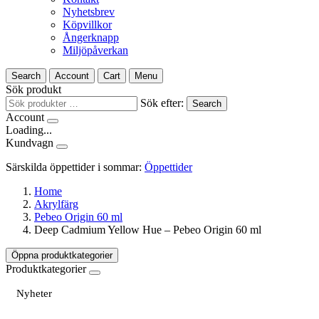
Nyhetsbrev
Köpvillkor
Ångerknapp
Miljöpåverkan
Search
Account
Cart
Menu
Sök produkt
Sök efter:
Search
Account
Loading...
Kundvagn
Särskilda öppettider i sommar:
Öppettider
Home
Akrylfärg
Pebeo Origin 60 ml
Deep Cadmium Yellow Hue – Pebeo Origin 60 ml
Öppna produktkategorier
Produktkategorier
Nyheter