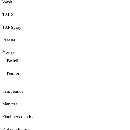
Wash
TAP Set
TAP Spray
Penslar
Övrigt
Pastell
Pennor
Färgpennor
Markers
Fineliners och bläck
Kol och blyerts