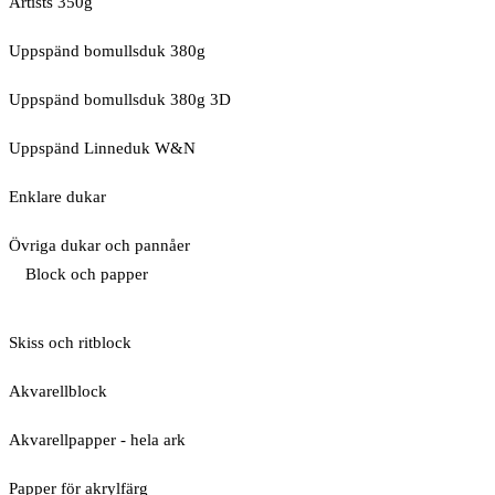
Artists 350g
Uppspänd bomullsduk 380g
Uppspänd bomullsduk 380g 3D
Uppspänd Linneduk W&N
Enklare dukar
Övriga dukar och pannåer
Block och papper
Skiss och ritblock
Akvarellblock
Akvarellpapper - hela ark
Papper för akrylfärg