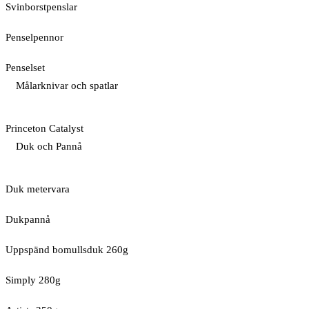
Svinborstpenslar
Penselpennor
Penselset
Målarknivar och spatlar
Princeton Catalyst
Duk och Pannå
Duk metervara
Dukpannå
Uppspänd bomullsduk 260g
Simply 280g