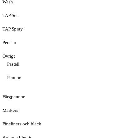
Wash
TAP Set
TAP Spray
Penslar
Övrigt
Pastell
Pennor
Färgpennor
Markers
Fineliners och bläck
Kol och blyerts