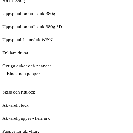
Artists 350g
Uppspänd bomullsduk 380g
Uppspänd bomullsduk 380g 3D
Uppspänd Linneduk W&N
Enklare dukar
Övriga dukar och pannåer
Block och papper
Skiss och ritblock
Akvarellblock
Akvarellpapper - hela ark
Papper för akrylfärg