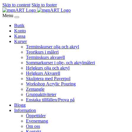
Skip to content
Skip to footer
Menu
Butik
Konto
Kassa
Kurser
Terminskurser olja och akryl
Teorikurs i måleri
Terminskurs akvarell
Sommarkurser i olje- och akrylmåleri
Helgkurs olja och akryl
Helgkurs Akvarell
Skulptera med Paverpol
Workshop Acrylic Pouring
Zentangle
Gruppaktiviteter
Enstaka tillfällen/Prova på
Blogg
Information
Öppettider
Evenemang
Om oss
Kontakt