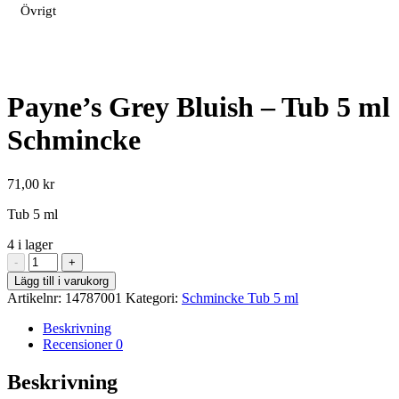
Övrigt
Payne’s Grey Bluish – Tub 5 ml
Schmincke
71,00
kr
Tub 5 ml
4 i lager
Payne's
-
+
Grey
Lägg till i varukorg
Bluish
Artikelnr:
14787001
Kategori:
Schmincke Tub 5 ml
-
Tub
Beskrivning
5
Recensioner
0
ml
Schmincke
Beskrivning
mängd