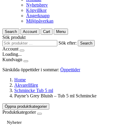
Nyhetsbrev
Köpvillkor
Ångerknapp
Miljöpåverkan
Search
Account
Cart
Menu
Sök produkt
Sök efter:
Search
Account
Loading...
Kundvagn
Särskilda öppettider i sommar:
Öppettider
Home
Akvarellfärg
Schmincke Tub 5 ml
Payne’s Grey Bluish – Tub 5 ml Schmincke
Öppna produktkategorier
Produktkategorier
Nyheter