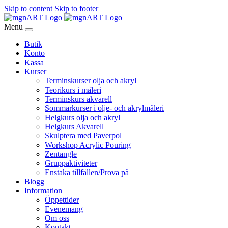
Skip to content
Skip to footer
Menu
Butik
Konto
Kassa
Kurser
Terminskurser olja och akryl
Teorikurs i måleri
Terminskurs akvarell
Sommarkurser i olje- och akrylmåleri
Helgkurs olja och akryl
Helgkurs Akvarell
Skulptera med Paverpol
Workshop Acrylic Pouring
Zentangle
Gruppaktiviteter
Enstaka tillfällen/Prova på
Blogg
Information
Öppettider
Evenemang
Om oss
Kontakt