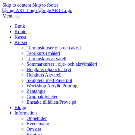
Skip to content
Skip to footer
Menu
Butik
Konto
Kassa
Kurser
Terminskurser olja och akryl
Teorikurs i måleri
Terminskurs akvarell
Sommarkurser i olje- och akrylmåleri
Helgkurs olja och akryl
Helgkurs Akvarell
Skulptera med Paverpol
Workshop Acrylic Pouring
Zentangle
Gruppaktiviteter
Enstaka tillfällen/Prova på
Blogg
Information
Öppettider
Evenemang
Om oss
Kontakt