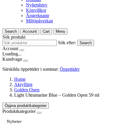
Nyhetsbrev
Köpvillkor
Ångerknapp
Miljöpåverkan
Search
Account
Cart
Menu
Sök produkt
Sök efter:
Search
Account
Loading...
Kundvagn
Särskilda öppettider i sommar:
Öppettider
Home
Akrylfärg
Golden Open
Light Ultramarine Blue – Golden Open 59 ml
Öppna produktkategorier
Produktkategorier
Nyheter