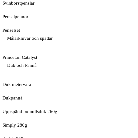
Svinborstpenslar
Penselpennor
Penselset
Målarknivar och spatlar
Princeton Catalyst
Duk och Pannå
Duk metervara
Dukpannå
Uppspänd bomullsduk 260g
Simply 280g