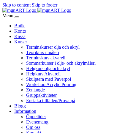
Skip to content
Skip to footer
Menu
Butik
Konto
Kassa
Kurser
Terminskurser olja och akryl
Teorikurs i måleri
Terminskurs akvarell
Sommarkurser i olje- och akrylmåleri
Helgkurs olja och akryl
Helgkurs Akvarell
Skulptera med Paverpol
Workshop Acrylic Pouring
Zentangle
Gruppaktiviteter
Enstaka tillfällen/Prova på
Blogg
Information
Öppettider
Evenemang
Om oss
Kontakt