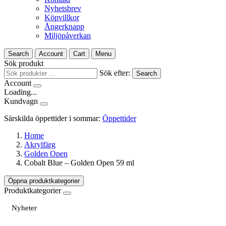
Nyhetsbrev
Köpvillkor
Ångerknapp
Miljöpåverkan
Search
Account
Cart
Menu
Sök produkt
Sök efter:
Search
Account
Loading...
Kundvagn
Särskilda öppettider i sommar:
Öppettider
Home
Akrylfärg
Golden Open
Cobalt Blue – Golden Open 59 ml
Öppna produktkategorier
Produktkategorier
Nyheter