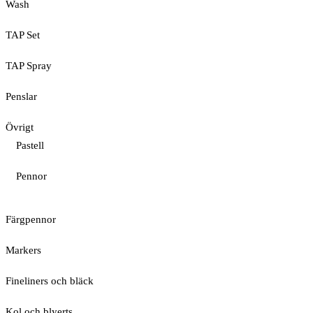
Wash
TAP Set
TAP Spray
Penslar
Övrigt
Pastell
Pennor
Färgpennor
Markers
Fineliners och bläck
Kol och blyerts