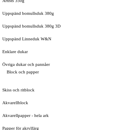
Artists 350g
Uppspänd bomullsduk 380g
Uppspänd bomullsduk 380g 3D
Uppspänd Linneduk W&N
Enklare dukar
Övriga dukar och pannåer
Block och papper
Skiss och ritblock
Akvarellblock
Akvarellpapper - hela ark
Papper för akrylfärg