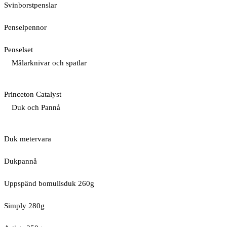
Svinborstpenslar
Penselpennor
Penselset
Målarknivar och spatlar
Princeton Catalyst
Duk och Pannå
Duk metervara
Dukpannå
Uppspänd bomullsduk 260g
Simply 280g