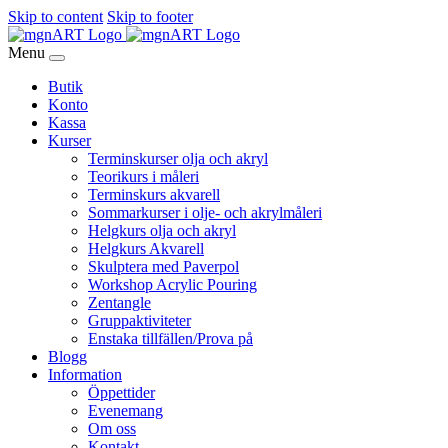
Skip to content
Skip to footer
Menu
Butik
Konto
Kassa
Kurser
Terminskurser olja och akryl
Teorikurs i måleri
Terminskurs akvarell
Sommarkurser i olje- och akrylmåleri
Helgkurs olja och akryl
Helgkurs Akvarell
Skulptera med Paverpol
Workshop Acrylic Pouring
Zentangle
Gruppaktiviteter
Enstaka tillfällen/Prova på
Blogg
Information
Öppettider
Evenemang
Om oss
Kontakt