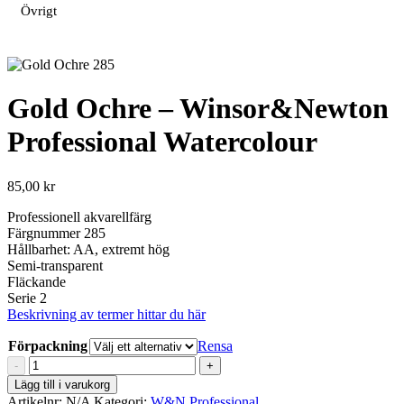
Övrigt
Gold Ochre – Winsor&Newton
Professional Watercolour
85,00
kr
Professionell akvarellfärg
Färgnummer 285
Hållbarhet: AA, extremt hög
Semi-transparent
Fläckande
Serie 2
Beskrivning av termer hittar du här
Förpackning
Rensa
Gold
-
+
Ochre
Lägg till i varukorg
-
Artikelnr:
N/A
Kategori:
W&N Professional