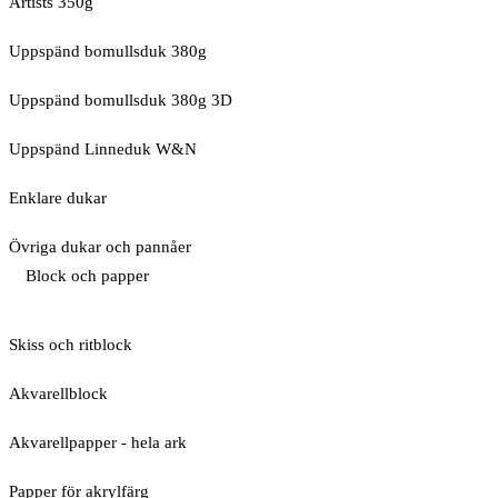
Artists 350g
Uppspänd bomullsduk 380g
Uppspänd bomullsduk 380g 3D
Uppspänd Linneduk W&N
Enklare dukar
Övriga dukar och pannåer
Block och papper
Skiss och ritblock
Akvarellblock
Akvarellpapper - hela ark
Papper för akrylfärg