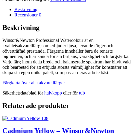
Winsor&Newton
Professional
Beskrivning
Watercolour
Recensioner
0
mängd
Beskrivning
Winsor&Newton Professional Watercolour är en
kvalitetsakvarellfärg som erbjuder ljusa, levande färger och
oöverträffad prestanda. Färgerna innehåller bara de renaste
pigmenten, och är kända för sin briljans, varaktighet och färgstyrka.
Varje färg inom detta breda och balanserade spektrum har blivit vald
och bearbetad för att erbjuda största valmöjlighet för konstnärer att
skapa sin egen unika palett, som passar deras arbete bäst.
Färgkarta över alla akvarellfärger
Säkerhetsdatablad för
halvkopp
eller för
tub
Relaterade produkter
Cadmium Yellow – Winsor&Newton