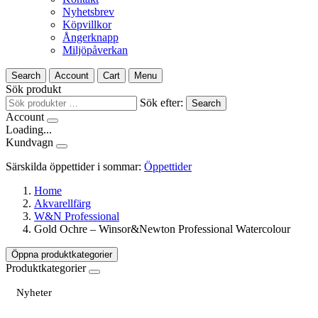
Nyhetsbrev
Köpvillkor
Ångerknapp
Miljöpåverkan
Search
Account
Cart
Menu
Sök produkt
Sök efter:
Search
Account
Loading...
Kundvagn
Särskilda öppettider i sommar:
Öppettider
Home
Akvarellfärg
W&N Professional
Gold Ochre – Winsor&Newton Professional Watercolour
Öppna produktkategorier
Produktkategorier
Nyheter