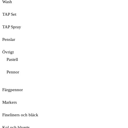
Wash
TAP Set
TAP Spray
Penslar
Övrigt
Pastell
Pennor
Färgpennor
Markers
Fineliners och bläck
Kol och blyerts