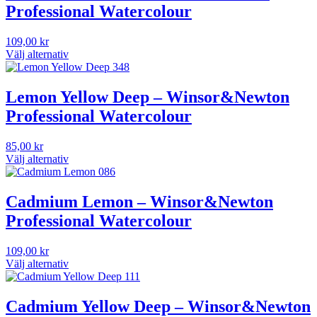
Professional Watercolour
109,00
kr
Välj alternativ
Den
här
produkten
Lemon Yellow Deep – Winsor&Newton
har
Professional Watercolour
flera
varianter.
De
85,00
kr
olika
Välj alternativ
alternativen
Den
kan
här
väljas
produkten
Cadmium Lemon – Winsor&Newton
på
har
Professional Watercolour
produktsidan
flera
varianter.
De
109,00
kr
olika
Välj alternativ
alternativen
Den
kan
här
väljas
produkten
Cadmium Yellow Deep – Winsor&Newton
på
har