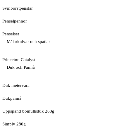
Svinborstpenslar
Penselpennor
Penselset
Målarknivar och spatlar
Princeton Catalyst
Duk och Pannå
Duk metervara
Dukpannå
Uppspänd bomullsduk 260g
Simply 280g