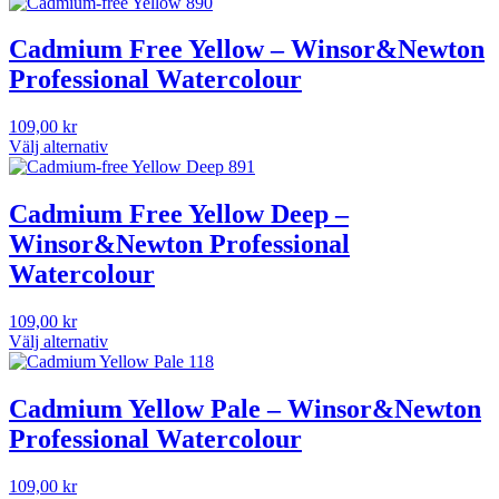
Cadmium Free Yellow – Winsor&Newton
Professional Watercolour
109,00
kr
Välj alternativ
Den
här
produkten
Cadmium Free Yellow Deep –
har
Winsor&Newton Professional
flera
varianter.
Watercolour
De
olika
109,00
kr
alternativen
Välj alternativ
kan
Den
väljas
här
på
produkten
Cadmium Yellow Pale – Winsor&Newton
produktsidan
har
Professional Watercolour
flera
varianter.
De
109,00
kr