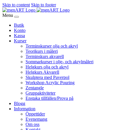
Skip to content
Skip to footer
Menu
Butik
Konto
Kassa
Kurser
Terminskurser olja och akryl
Teorikurs i måleri
Terminskurs akvarell
Sommarkurser i olje- och akrylmåleri
Helgkurs olja och akryl
Helgkurs Akvarell
Skulptera med Paverpol
Workshop Acrylic Pouring
Zentangle
Gruppaktiviteter
Enstaka tillfällen/Prova på
Blogg
Information
Öppettider
Evenemang
Om oss
Kontakt