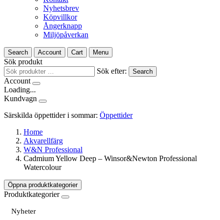
Nyhetsbrev
Köpvillkor
Ångerknapp
Miljöpåverkan
Search
Account
Cart
Menu
Sök produkt
Sök efter:
Search
Account
Loading...
Kundvagn
Särskilda öppettider i sommar:
Öppettider
Home
Akvarellfärg
W&N Professional
Cadmium Yellow Deep – Winsor&Newton Professional
Watercolour
Öppna produktkategorier
Produktkategorier
Nyheter