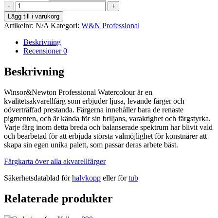
Cadmium
-
+
Yellow
Lägg till i varukorg
Deep
Artikelnr:
N/A
Kategori:
W&N Professional
-
Winsor&Newton
Beskrivning
Professional
Recensioner
0
Watercolour
mängd
Beskrivning
Winsor&Newton Professional Watercolour är en
kvalitetsakvarellfärg som erbjuder ljusa, levande färger och
oöverträffad prestanda. Färgerna innehåller bara de renaste
pigmenten, och är kända för sin briljans, varaktighet och färgstyrka.
Varje färg inom detta breda och balanserade spektrum har blivit vald
och bearbetad för att erbjuda största valmöjlighet för konstnärer att
skapa sin egen unika palett, som passar deras arbete bäst.
Färgkarta över alla akvarellfärger
Säkerhetsdatablad för
halvkopp
eller för
tub
Relaterade produkter