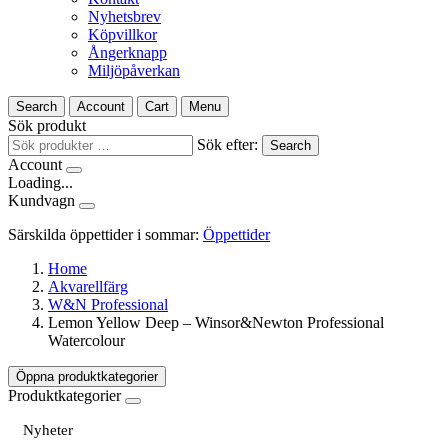
Nyhetsbrev
Köpvillkor
Ångerknapp
Miljöpåverkan
Search
Account
Cart
Menu
Sök produkt
Sök efter:
Search
Account
Loading...
Kundvagn
Särskilda öppettider i sommar:
Öppettider
Home
Akvarellfärg
W&N Professional
Lemon Yellow Deep – Winsor&Newton Professional
Watercolour
Öppna produktkategorier
Produktkategorier
Nyheter