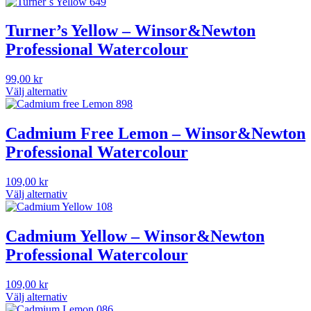
Turner’s Yellow – Winsor&Newton
Professional Watercolour
99,00
kr
Välj alternativ
Den
här
produkten
Cadmium Free Lemon – Winsor&Newton
har
Professional Watercolour
flera
varianter.
De
109,00
kr
olika
Välj alternativ
alternativen
Den
kan
här
väljas
produkten
Cadmium Yellow – Winsor&Newton
på
har
Professional Watercolour
produktsidan
flera
varianter.
De
109,00
kr
olika
Välj alternativ
alternativen
Den