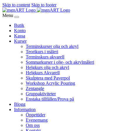
Skip to content
Skip to footer
Menu
Butik
Konto
Kassa
Kurser
Terminskurser olja och akryl
Teorikurs i måleri
Terminskurs akvarell
Sommarkurser i olje- och akrylmåleri
Helgkurs olja och akryl
Helgkurs Akvarell
Skulptera med Paverpol
Workshop Acrylic Pouring
Zentangle
Gruppaktiviteter
Enstaka tillfällen/Prova på
Blogg
Information
Öppettider
Evenemang
Om oss
Kontakt