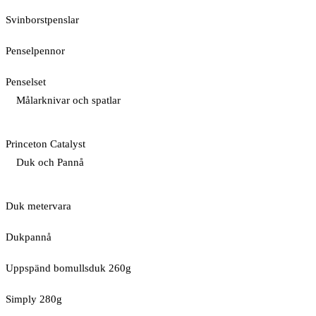
Svinborstpenslar
Penselpennor
Penselset
Målarknivar och spatlar
Princeton Catalyst
Duk och Pannå
Duk metervara
Dukpannå
Uppspänd bomullsduk 260g
Simply 280g