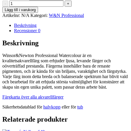
Lemon
-
+
Yellow
Lägg till i varukorg
Deep
Artikelnr:
N/A
Kategori:
W&N Professional
-
Winsor&Newton
Beskrivning
Professional
Recensioner
0
Watercolour
mängd
Beskrivning
Winsor&Newton Professional Watercolour är en
kvalitetsakvarellfärg som erbjuder ljusa, levande färger och
oöverträffad prestanda. Färgerna innehåller bara de renaste
pigmenten, och är kända för sin briljans, varaktighet och färgstyrka.
Varje färg inom detta breda och balanserade spektrum har blivit vald
och bearbetad för att erbjuda största valmöjlighet för konstnärer att
skapa sin egen unika palett, som passar deras arbete bäst.
Färgkarta över alla akvarellfärger
Säkerhetsdatablad för
halvkopp
eller för
tub
Relaterade produkter