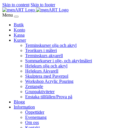
Skip to content
Skip to footer
Menu
Butik
Konto
Kassa
Kurser
Terminskurser olja och akryl
Teorikurs i måleri
Terminskurs akvarell
Sommarkurser i olje- och akrylmåleri
Helgkurs olja och akryl
Helgkurs Akvarell
Skulptera med Paverpol
Workshop Acrylic Pouring
Zentangle
Gruppaktiviteter
Enstaka tillfällen/Prova på
Blogg
Information
Öppettider
Evenemang
Om oss
Kontakt