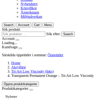
Nyhetsbrev
Köpvillkor
Ångerknapp
Miljöpåverkan
Search
Account
Cart
Menu
Sök produkt
Sök efter:
Search
Account
Loading...
Kundvagn
Särskilda öppettider i sommar:
Öppettider
Home
Akrylfärg
Tri-Art Low Viscosity (Inks)
Transparent Permanent Orange – Tri-Art Low Viscosity
Öppna produktkategorier
Produktkategorier
Nyheter