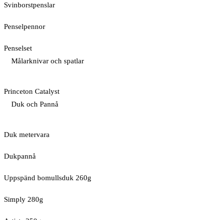
Svinborstpenslar
Penselpennor
Penselset
Målarknivar och spatlar
Princeton Catalyst
Duk och Pannå
Duk metervara
Dukpannå
Uppspänd bomullsduk 260g
Simply 280g