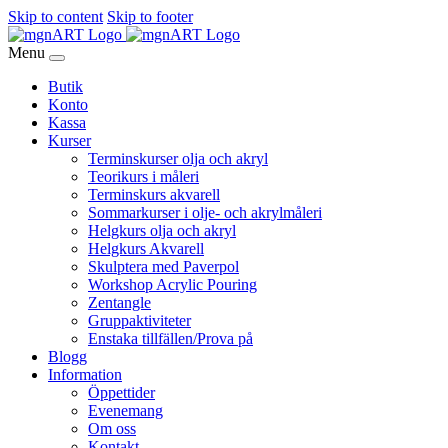
Skip to content
Skip to footer
Menu
Butik
Konto
Kassa
Kurser
Terminskurser olja och akryl
Teorikurs i måleri
Terminskurs akvarell
Sommarkurser i olje- och akrylmåleri
Helgkurs olja och akryl
Helgkurs Akvarell
Skulptera med Paverpol
Workshop Acrylic Pouring
Zentangle
Gruppaktiviteter
Enstaka tillfällen/Prova på
Blogg
Information
Öppettider
Evenemang
Om oss
Kontakt