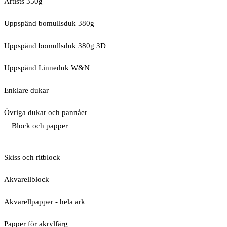
Artists 350g
Uppspänd bomullsduk 380g
Uppspänd bomullsduk 380g 3D
Uppspänd Linneduk W&N
Enklare dukar
Övriga dukar och pannåer
Block och papper
Skiss och ritblock
Akvarellblock
Akvarellpapper - hela ark
Papper för akrylfärg