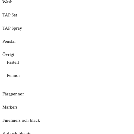
Wash
TAP Set
TAP Spray
Penslar
Övrigt
Pastell
Pennor
Färgpennor
Markers
Fineliners och bläck
Kol och blyerts