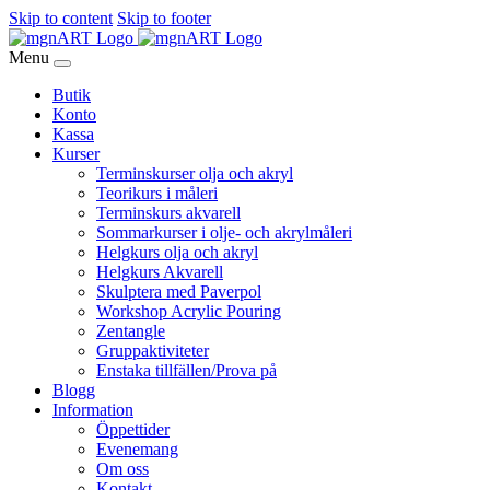
Skip to content
Skip to footer
Menu
Butik
Konto
Kassa
Kurser
Terminskurser olja och akryl
Teorikurs i måleri
Terminskurs akvarell
Sommarkurser i olje- och akrylmåleri
Helgkurs olja och akryl
Helgkurs Akvarell
Skulptera med Paverpol
Workshop Acrylic Pouring
Zentangle
Gruppaktiviteter
Enstaka tillfällen/Prova på
Blogg
Information
Öppettider
Evenemang
Om oss
Kontakt