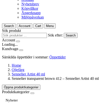
Nyhetsbrev
Köpvillkor
Ångerknapp
Miljöpåverkan
Search
Account
Cart
Menu
Sök produkt
Sök efter:
Search
Account
Loading...
Kundvagn
Särskilda öppettider i sommar:
Öppettider
Home
Oljefärg
Sennelier Artist 40 ml
Sennelier transparent brown 412 – Sennelier Artist 40 ml
Öppna produktkategorier
Produktkategorier
Nyheter