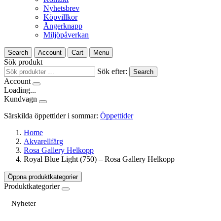
Nyhetsbrev
Köpvillkor
Ångerknapp
Miljöpåverkan
Search
Account
Cart
Menu
Sök produkt
Sök efter:
Search
Account
Loading...
Kundvagn
Särskilda öppettider i sommar:
Öppettider
Home
Akvarellfärg
Rosa Gallery Helkopp
Royal Blue Light (750) – Rosa Gallery Helkopp
Öppna produktkategorier
Produktkategorier
Nyheter