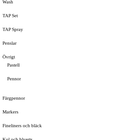
Wash
TAP Set
TAP Spray
Penslar
Övrigt
Pastell
Pennor
Färgpennor
Markers
Fineliners och bläck
Kol och blyerts