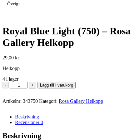
Övrigt
Royal Blue Light (750) – Rosa
Gallery Helkopp
29,00
kr
Helkopp
4 i lager
Royal
-
+
Lägg till i varukorg
Blue
Light
Artikelnr:
(750)
343750
Kategori:
Rosa Gallery Helkopp
-
Rosa
Beskrivning
Gallery
Recensioner
0
Helkopp
mängd
Beskrivning