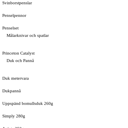
Svinborstpenslar
Penselpennor
Penselset
Målarknivar och spatlar
Princeton Catalyst
Duk och Pannå
Duk metervara
Dukpannå
Uppspänd bomullsduk 260g
Simply 280g