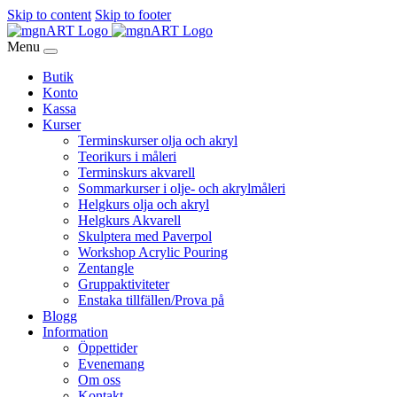
Skip to content
Skip to footer
Menu
Butik
Konto
Kassa
Kurser
Terminskurser olja och akryl
Teorikurs i måleri
Terminskurs akvarell
Sommarkurser i olje- och akrylmåleri
Helgkurs olja och akryl
Helgkurs Akvarell
Skulptera med Paverpol
Workshop Acrylic Pouring
Zentangle
Gruppaktiviteter
Enstaka tillfällen/Prova på
Blogg
Information
Öppettider
Evenemang
Om oss
Kontakt