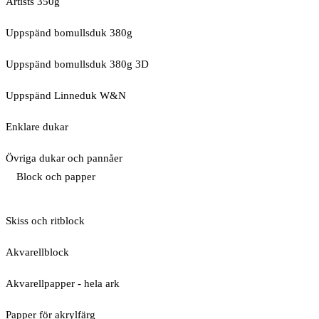
Artists 350g
Uppspänd bomullsduk 380g
Uppspänd bomullsduk 380g 3D
Uppspänd Linneduk W&N
Enklare dukar
Övriga dukar och pannåer
Block och papper
Skiss och ritblock
Akvarellblock
Akvarellpapper - hela ark
Papper för akrylfärg