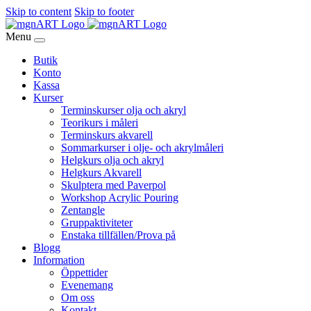
Skip to content
Skip to footer
Menu
Butik
Konto
Kassa
Kurser
Terminskurser olja och akryl
Teorikurs i måleri
Terminskurs akvarell
Sommarkurser i olje- och akrylmåleri
Helgkurs olja och akryl
Helgkurs Akvarell
Skulptera med Paverpol
Workshop Acrylic Pouring
Zentangle
Gruppaktiviteter
Enstaka tillfällen/Prova på
Blogg
Information
Öppettider
Evenemang
Om oss
Kontakt