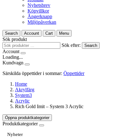
Nyhetsbrev
Köpvillkor
Ångerknapp
Miljöpåverkan
Search
Account
Cart
Menu
Sök produkt
Sök efter:
Search
Account
Loading...
Kundvagn
Särskilda öppettider i sommar:
Öppettider
Home
Akrylfärg
System3
Acrylic
Rich Gold Imit – System 3 Acrylic
Öppna produktkategorier
Produktkategorier
Nyheter