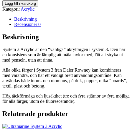
Gold
Lägg till i varukorg
Imit
Kategori:
Acrylic
-
System
Beskrivning
3
Recensioner
0
Acrylic
mängd
Beskrivning
System 3 Acrylic är den “vanliga” akrylfärgen i system 3. Den har
en konsistens som är lämplig att måla tavlor med, lätt att stryka ut
med penseln, utan att rinna.
Alla olika färger i System 3 från Daler Rowney kan kombineras
med varandra, och har ett väldigt brett användningsområde. Kan
användas både inom- och utomhus, på duk, papper, olika “boards”,
textil, plast och betong.
Hög täckförmåga och ljusäkthet (tre och fyra stjärnor av fyra möjliga
för alla färger, utom de fluorescerande).
Relaterade produkter