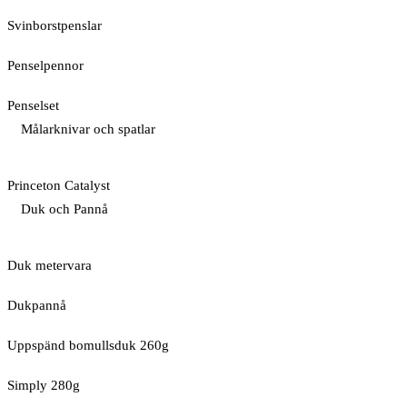
Svinborstpenslar
Penselpennor
Penselset
Målarknivar och spatlar
Princeton Catalyst
Duk och Pannå
Duk metervara
Dukpannå
Uppspänd bomullsduk 260g
Simply 280g