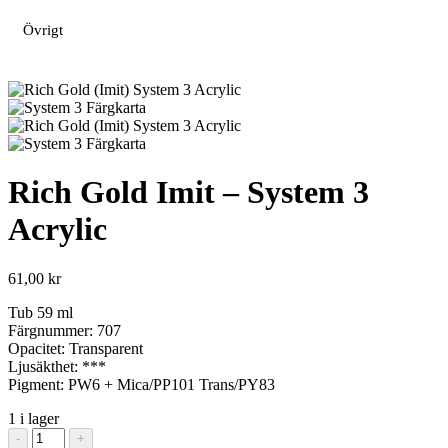
Övrigt
Rich Gold Imit – System 3
Acrylic
61,00
kr
Tub 59 ml
Färgnummer: 707
Opacitet: Transparent
Ljusäkthet: ***
Pigment: PW6 + Mica/PP101 Trans/PY83
1 i lager
Rich
-
+