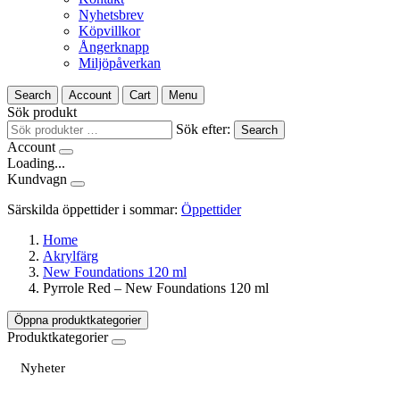
Nyhetsbrev
Köpvillkor
Ångerknapp
Miljöpåverkan
Search
Account
Cart
Menu
Sök produkt
Sök efter:
Search
Account
Loading...
Kundvagn
Särskilda öppettider i sommar:
Öppettider
Home
Akrylfärg
New Foundations 120 ml
Pyrrole Red – New Foundations 120 ml
Öppna produktkategorier
Produktkategorier
Nyheter