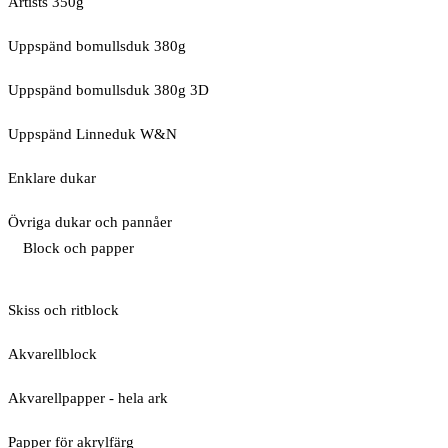
Artists 350g
Uppspänd bomullsduk 380g
Uppspänd bomullsduk 380g 3D
Uppspänd Linneduk W&N
Enklare dukar
Övriga dukar och pannåer
Block och papper
Skiss och ritblock
Akvarellblock
Akvarellpapper - hela ark
Papper för akrylfärg