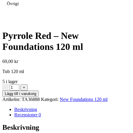
Övrigt
Pyrrole Red – New
Foundations 120 ml
69,00
kr
Tub 120 ml
5 i lager
Pyrrole
-
+
Red
Lägg till i varukorg
-
Artikelnr:
TA36888
Kategori:
New Foundations 120 ml
New
Foundations
Beskrivning
120
Recensioner
0
ml
mängd
Beskrivning