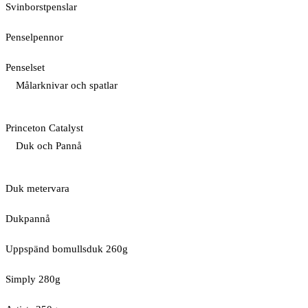
Svinborstpenslar
Penselpennor
Penselset
Målarknivar och spatlar
Princeton Catalyst
Duk och Pannå
Duk metervara
Dukpannå
Uppspänd bomullsduk 260g
Simply 280g