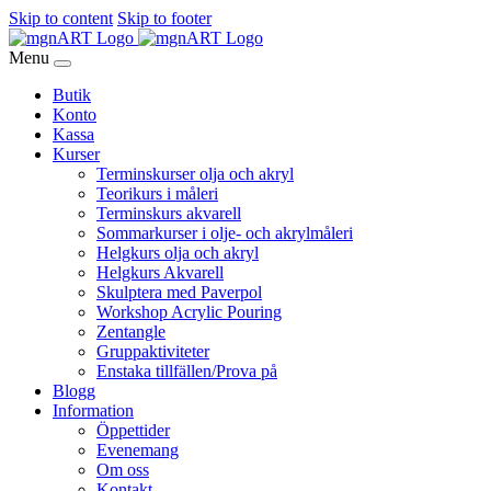
Skip to content
Skip to footer
Menu
Butik
Konto
Kassa
Kurser
Terminskurser olja och akryl
Teorikurs i måleri
Terminskurs akvarell
Sommarkurser i olje- och akrylmåleri
Helgkurs olja och akryl
Helgkurs Akvarell
Skulptera med Paverpol
Workshop Acrylic Pouring
Zentangle
Gruppaktiviteter
Enstaka tillfällen/Prova på
Blogg
Information
Öppettider
Evenemang
Om oss
Kontakt