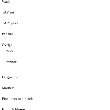
Wash
TAP Set
TAP Spray
Penslar
Övrigt
Pastell
Pennor
Färgpennor
Markers
Fineliners och bläck
Kol och blyerts