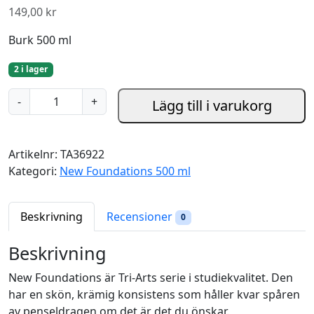
149,00
kr
Burk 500 ml
2 i lager
P
-
+
Lägg till i varukorg
r
i
m
Artikelnr:
TA36922
a
Kategori:
New Foundations 500 ml
r
y
Y
Beskrivning
Recensioner
0
e
l
Beskrivning
l
New Foundations är Tri-Arts serie i studiekvalitet. Den
o
har en skön, krämig konsistens som håller kvar spåren
w
av penseldragen om det är det du önskar.