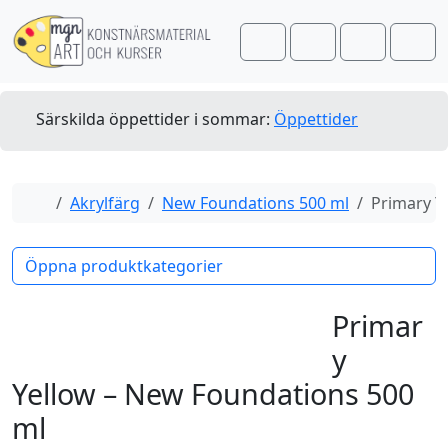
Skip to content
Skip to footer
Cart
Search
Account
Men
Särskilda öppettider i sommar:
Öppettider
Home
Akrylfärg
New Foundations 500 ml
Primary Y
Öppna produktkategorier
Primar
y
Yellow – New Foundations 500
ml