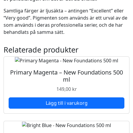
-
N
Samtliga färger är ljusäkta – antingen “Excellent” eller
e
“Very good”. Pigmenten som används är ett urval av de
w
som används i deras professionella serier, och de har
F
behandlats på samma sätt.
o
u
Relaterade produkter
n
d
a
t
Primary Magenta – New Foundations 500
i
ml
o
149,00
kr
n
s
Lägg till i varukorg
5
0
0
m