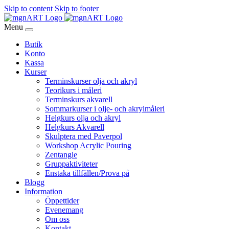
Skip to content
Skip to footer
Menu
Butik
Konto
Kassa
Kurser
Terminskurser olja och akryl
Teorikurs i måleri
Terminskurs akvarell
Sommarkurser i olje- och akrylmåleri
Helgkurs olja och akryl
Helgkurs Akvarell
Skulptera med Paverpol
Workshop Acrylic Pouring
Zentangle
Gruppaktiviteter
Enstaka tillfällen/Prova på
Blogg
Information
Öppettider
Evenemang
Om oss
Kontakt