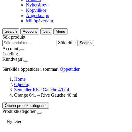
Nyhetsbrev
Köpvillkor
Ångerknapp
Miljöpåverkan
Search
Account
Cart
Menu
Sök produkt
Sök efter:
Search
Account
Loading...
Kundvagn
Särskilda öppettider i sommar:
Öppettider
Home
Oljefärg
Sennelier Rive Gauche 40 ml
Orange 641 – Rive Gauche 40 ml
Öppna produktkategorier
Produktkategorier
Nyheter