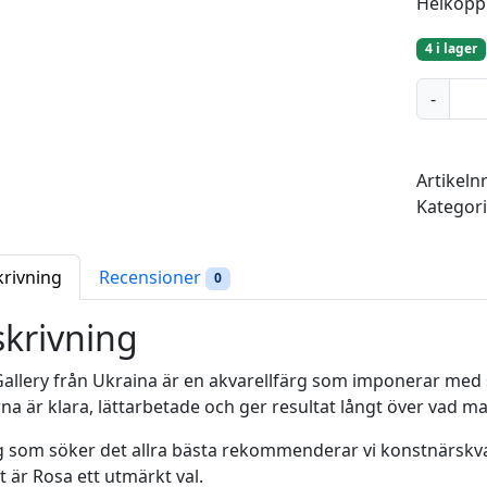
Helkopp
4 i lager
N
-
a
p
l
Artikeln
e
Kategor
s
R
o
krivning
Recensioner
0
s
e
krivning
(
7
allery från Ukraina är en akvarellfärg som imponerar med sin
4
na är klara, lättarbetade och ger resultat långt över vad ma
8
g som söker det allra bästa rekommenderar vi konstnärskval
)
t är Rosa ett utmärkt val.
-