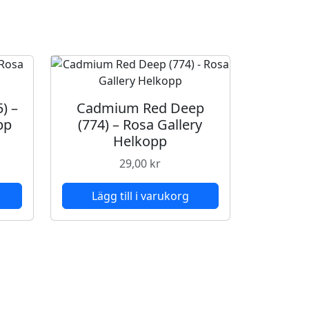
) –
Cadmium Red Deep
pp
(774) – Rosa Gallery
Helkopp
29,00
kr
Lägg till i varukorg