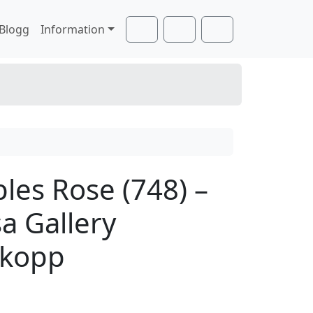
Blogg
Information
Cart
Search
Account
les Rose (748) –
a Gallery
lkopp