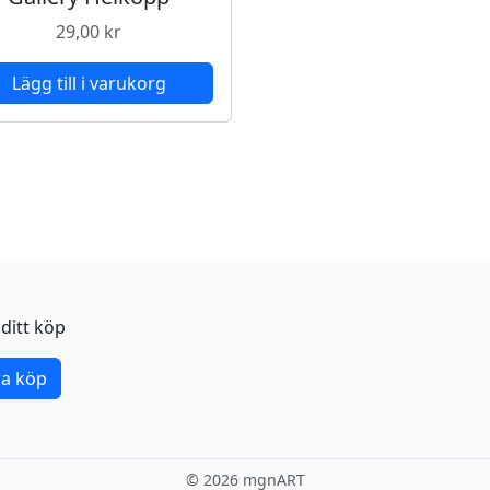
m
ä
29,00
kr
n
g
Lägg till i varukorg
d
ditt köp
a köp
©
2026 mgnART