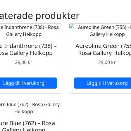
R
aterade produkter
o
s
a
G
a
e Indanthrene (738) –
Aureoline Green (755
l
osa Gallery Helkopp
Rosa Gallery Helko
l
e
29,00
kr
29,00
kr
r
y
H
Lägg till i varukorg
Lägg till i varukorg
e
l
k
o
p
ure Blue (762) – Rosa
p
Gallery Helkopp