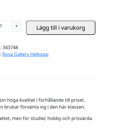
+
Lägg till i varukorg
r:
343748
i:
Rosa Gallery Helkopp
 höga kvalitet i förhållande till priset.
n brukar förvänta sig i den här klassen.
itet, men för studier, hobby och prisvärda