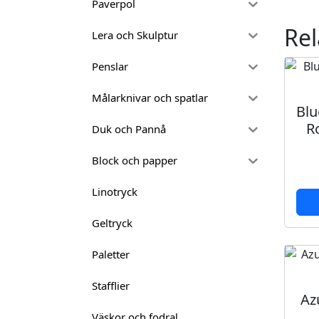
Paverpol
Rel
Lera och Skulptur
Penslar
Målarknivar och spatlar
Blu
R
Duk och Pannå
Block och papper
Linotryck
Geltryck
Paletter
Stafflier
Az
Väskor och fodral