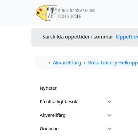
Skip to content
Skip to footer
Särskilda öppettider i sommar:
Öppettid
Home
Akvarellfärg
Rosa Gallery Helkopp
Nyheter
På tillfälligt besök
Akvarellfärg
Gouache