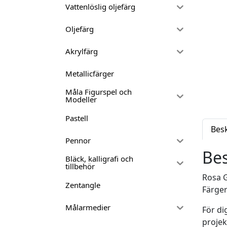
Vattenlöslig oljefärg
Oljefärg
Akrylfärg
Metallicfärger
Måla Figurspel och
Modeller
Pastell
Bes
Pennor
Bes
Bläck, kalligrafi och
tillbehör
Rosa G
Zentangle
Färger
Målarmedier
För di
projek