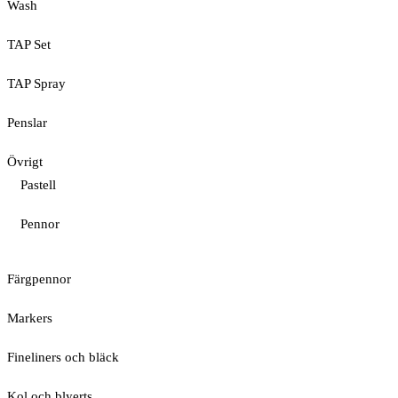
Wash
TAP Set
TAP Spray
Penslar
Övrigt
Pastell
Pennor
Färgpennor
Markers
Fineliners och bläck
Kol och blyerts