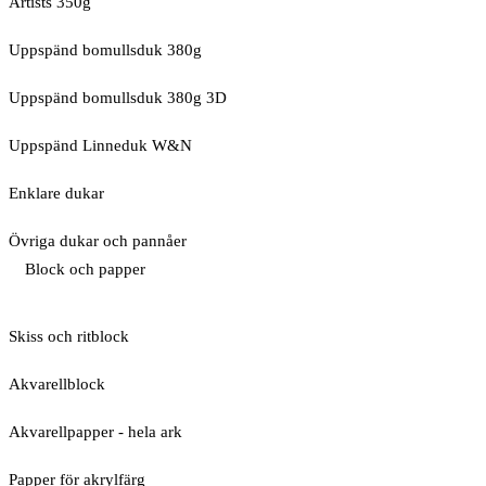
Artists 350g
Uppspänd bomullsduk 380g
Uppspänd bomullsduk 380g 3D
Uppspänd Linneduk W&N
Enklare dukar
Övriga dukar och pannåer
Block och papper
Skiss och ritblock
Akvarellblock
Akvarellpapper - hela ark
Papper för akrylfärg