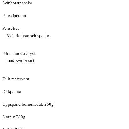
Svinborstpenslar
Penselpennor
Penselset
Målarknivar och spatlar
Princeton Catalyst
Duk och Pannå
Duk metervara
Dukpannå
Uppspänd bomullsduk 260g
Simply 280g