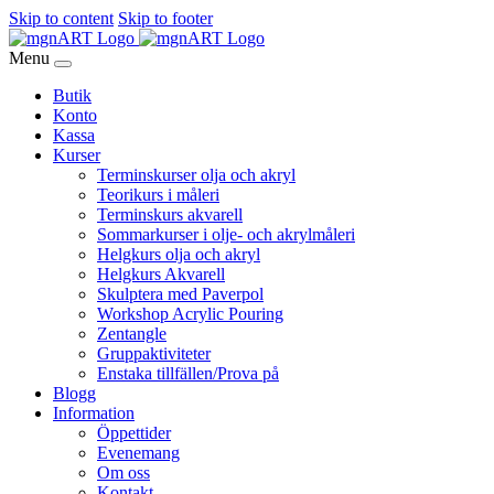
Skip to content
Skip to footer
Menu
Butik
Konto
Kassa
Kurser
Terminskurser olja och akryl
Teorikurs i måleri
Terminskurs akvarell
Sommarkurser i olje- och akrylmåleri
Helgkurs olja och akryl
Helgkurs Akvarell
Skulptera med Paverpol
Workshop Acrylic Pouring
Zentangle
Gruppaktiviteter
Enstaka tillfällen/Prova på
Blogg
Information
Öppettider
Evenemang
Om oss
Kontakt