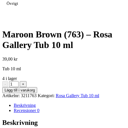
Övrigt
Maroon Brown (763) – Rosa
Gallery Tub 10 ml
39,00
kr
Tub 10 ml
4 i lager
Maroon
-
+
Brown
Lägg till i varukorg
(763)
Artikelnr:
3211763
Kategori:
Rosa Gallery Tub 10 ml
-
Rosa
Beskrivning
Gallery
Recensioner
0
Tub
10
Beskrivning
ml