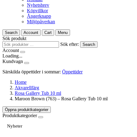
Nyhetsbrev
Köpvillkor
Ångerknapp
Miljöpåverkan
Search
Account
Cart
Menu
Sök produkt
Sök efter:
Search
Account
Loading...
Kundvagn
Särskilda öppettider i sommar:
Öppettider
Home
Akvarellfärg
Rosa Gallery Tub 10 ml
Maroon Brown (763) – Rosa Gallery Tub 10 ml
Öppna produktkategorier
Produktkategorier
Nyheter