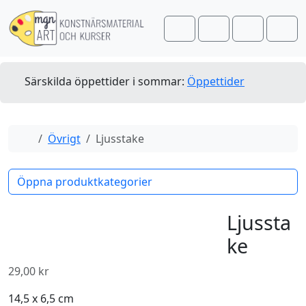
Skip to content
Skip to footer
Cart
Search
Account
Men
Särskilda öppettider i sommar:
Öppettider
Home
Övrigt
Ljusstake
Öppna produktkategorier
Ljussta
ke
29,00
kr
14,5 x 6,5 cm