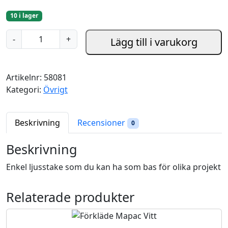
10 i lager
L
-
+
Lägg till i varukorg
j
u
s
Artikelnr:
58081
s
Kategori:
Övrigt
t
a
k
Beskrivning
Recensioner
0
e
m
Beskrivning
ä
Enkel ljusstake som du kan ha som bas för olika projekt
n
g
d
Relaterade produkter