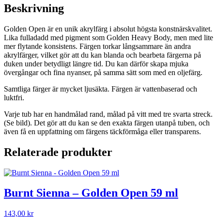
ml
Beskrivning
mängd
Golden Open är en unik akrylfärg i absolut högsta konstnärskvalitet.
Lika fulladadd med pigment som Golden Heavy Body, men med lite
mer flytande konsistens. Färgen torkar långsammare än andra
akrylfärger, vilket gör att du kan blanda och bearbeta färgerna på
duken under betydligt längre tid. Du kan därför skapa mjuka
övergångar och fina nyanser, på samma sätt som med en oljefärg.
Samtliga färger är mycket ljusäkta. Färgen är vattenbaserad och
luktfri.
Varje tub har en handmålad rand, målad på vitt med tre svarta streck.
(Se bild). Det gör att du kan se den exakta färgen utanpå tuben, och
även få en uppfattning om färgens täckförmåga eller transparens.
Relaterade produkter
Burnt Sienna – Golden Open 59 ml
143,00
kr