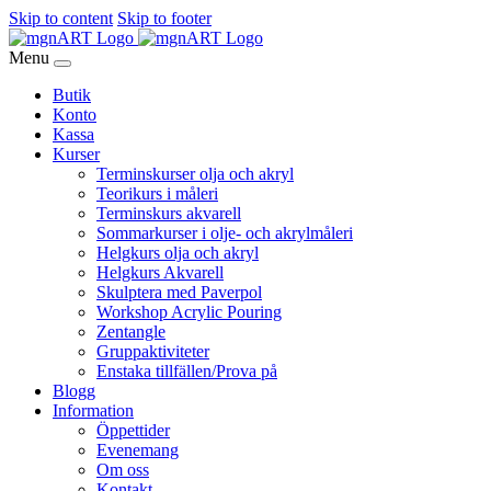
Skip to content
Skip to footer
Menu
Butik
Konto
Kassa
Kurser
Terminskurser olja och akryl
Teorikurs i måleri
Terminskurs akvarell
Sommarkurser i olje- och akrylmåleri
Helgkurs olja och akryl
Helgkurs Akvarell
Skulptera med Paverpol
Workshop Acrylic Pouring
Zentangle
Gruppaktiviteter
Enstaka tillfällen/Prova på
Blogg
Information
Öppettider
Evenemang
Om oss
Kontakt