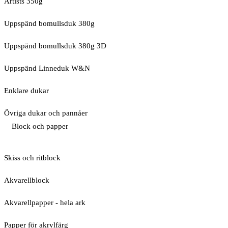
Artists 350g
Uppspänd bomullsduk 380g
Uppspänd bomullsduk 380g 3D
Uppspänd Linneduk W&N
Enklare dukar
Övriga dukar och pannåer
Block och papper
Skiss och ritblock
Akvarellblock
Akvarellpapper - hela ark
Papper för akrylfärg