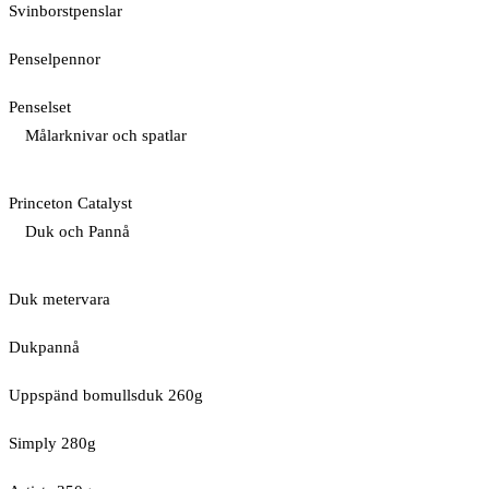
Svinborstpenslar
Penselpennor
Penselset
Målarknivar och spatlar
Princeton Catalyst
Duk och Pannå
Duk metervara
Dukpannå
Uppspänd bomullsduk 260g
Simply 280g