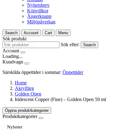
Nyhetsbrev
Köpvillkor
Ångerknapp
Miljöpåverkan
Search
Account
Cart
Menu
Sök produkt
Sök efter:
Search
Account
Loading...
Kundvagn
Särskilda öppettider i sommar:
Öppettider
Home
Akrylfärg
Golden Open
Iridescent Copper (Fine) – Golden Open 59 ml
Öppna produktkategorier
Produktkategorier
Nyheter