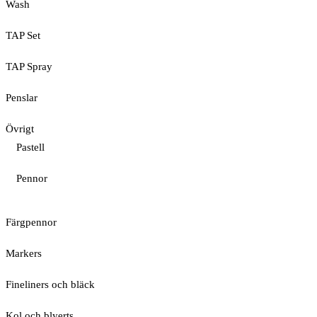
Wash
TAP Set
TAP Spray
Penslar
Övrigt
Pastell
Pennor
Färgpennor
Markers
Fineliners och bläck
Kol och blyerts