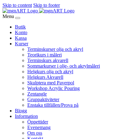
Skip to content
Skip to footer
Menu
Butik
Konto
Kassa
Kurser
Terminskurser olja och akryl
Teorikurs i måleri
Terminskurs akvarell
Sommarkurser i olje- och akrylmåleri
Helgkurs olja och akryl
Helgkurs Akvarell
Skulptera med Paverpol
Workshop Acrylic Pouring
Zentangle
Gruppaktiviteter
Enstaka tillfällen/Prova på
Blogg
Information
Öppettider
Evenemang
Om oss
Kontakt