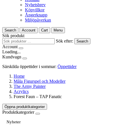
Nyhetsbrev
Köpvillkor
Ångerknapp
Miljöpåverkan
Search
Account
Cart
Menu
Sök produkt
Sök efter:
Search
Account
Loading...
Kundvagn
Särskilda öppettider i sommar:
Öppettider
Home
Måla Figurspel och Modeller
The Army Painter
Acrylics
Forest Faun – TAP Fanatic
Öppna produktkategorier
Produktkategorier
Nyheter