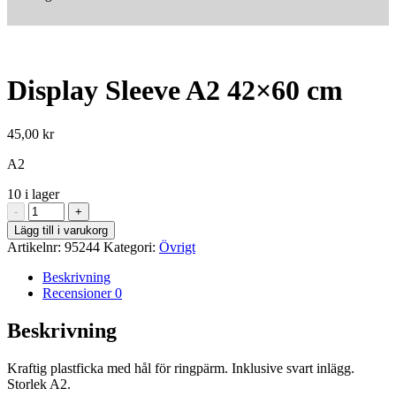
Display Sleeve A2 42×60 cm
45,00
kr
A2
10 i lager
Display
-
+
Sleeve
Lägg till i varukorg
A2
Artikelnr:
95244
Kategori:
Övrigt
42x60
cm
Beskrivning
mängd
Recensioner
0
Beskrivning
Kraftig plastficka med hål för ringpärm. Inklusive svart inlägg.
Storlek A2.