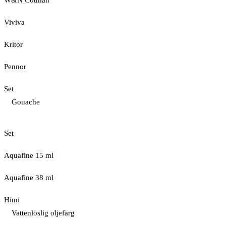
W&N Cotman
Viviva
Kritor
Pennor
Set
Gouache
Set
Aquafine 15 ml
Aquafine 38 ml
Himi
Vattenlöslig oljefärg