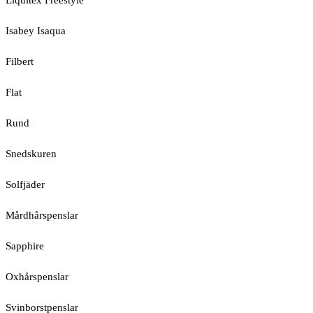
Liquitex Freestyle
Isabey Isaqua
Filbert
Flat
Rund
Snedskuren
Solfjäder
Mårdhårspenslar
Sapphire
Oxhårspenslar
Svinborstpenslar