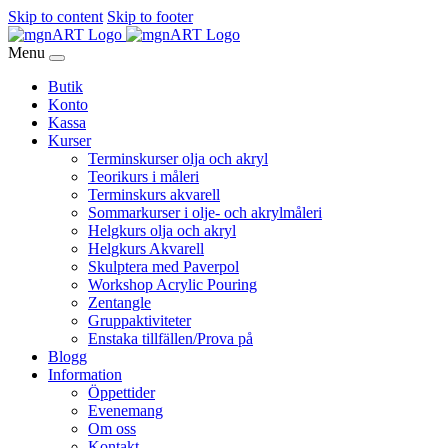
Skip to content
Skip to footer
Menu
Butik
Konto
Kassa
Kurser
Terminskurser olja och akryl
Teorikurs i måleri
Terminskurs akvarell
Sommarkurser i olje- och akrylmåleri
Helgkurs olja och akryl
Helgkurs Akvarell
Skulptera med Paverpol
Workshop Acrylic Pouring
Zentangle
Gruppaktiviteter
Enstaka tillfällen/Prova på
Blogg
Information
Öppettider
Evenemang
Om oss
Kontakt