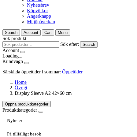
Nyhetsbrev
Köpvillkor
Ångerknapp
Miljöpåverkan
Search
Account
Cart
Menu
Sök produkt
Sök efter:
Search
Account
Loading...
Kundvagn
Särskilda öppettider i sommar:
Öppettider
Home
Övrigt
Display Sleeve A2 42×60 cm
Öppna produktkategorier
Produktkategorier
Nyheter
På tillfälligt besök