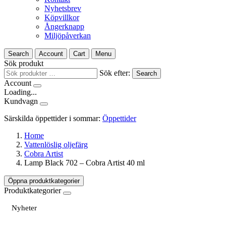
Nyhetsbrev
Köpvillkor
Ångerknapp
Miljöpåverkan
Search
Account
Cart
Menu
Sök produkt
Sök efter:
Search
Account
Loading...
Kundvagn
Särskilda öppettider i sommar:
Öppettider
Home
Vattenlöslig oljefärg
Cobra Artist
Lamp Black 702 – Cobra Artist 40 ml
Öppna produktkategorier
Produktkategorier
Nyheter