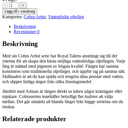
Lamp
-
+
Black
Lägg till i varukorg
702
Kategorier:
Cobra Artist
,
Vattenlöslig oljefärg
-
Cobra
Beskrivning
Artist
Recensioner
0
40
ml
Beskrivning
mängd
Med sin Cobra Artist serie har Royal Talens ansträngt sig till det
yttersta för att skapa den bästa möjliga vattenlösliga oljefärgen. Varje
färg är mättad med pigment av högsta kvalité. Färgen har samma
konsistens som traditionella oljefärger, och uppför sig på samma sätt.
Skillnaden är att du kan späda och rengöra dina penslar med vatten,
och slipper farliga ångor från olika lösningsmedel.
Jämfört med Artisan är färgen direkt ur tuben något krämigare eller
mjukare. Cobraserien innehåller betydligt fler kulörer att välja
mellan. Det går utmärkt att blanda färger från bägge serierna om du
önskar.
Relaterade produkter