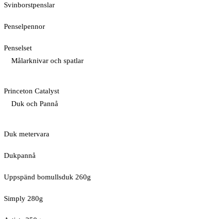
Svinborstpenslar
Penselpennor
Penselset
Målarknivar och spatlar
Princeton Catalyst
Duk och Pannå
Duk metervara
Dukpannå
Uppspänd bomullsduk 260g
Simply 280g