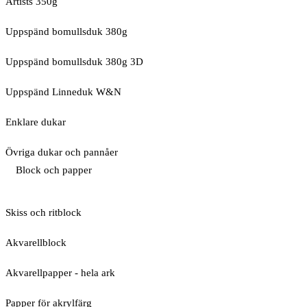
Artists 350g
Uppspänd bomullsduk 380g
Uppspänd bomullsduk 380g 3D
Uppspänd Linneduk W&N
Enklare dukar
Övriga dukar och pannåer
Block och papper
Skiss och ritblock
Akvarellblock
Akvarellpapper - hela ark
Papper för akrylfärg