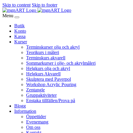
Skip to content
Skip to footer
Menu
Butik
Konto
Kassa
Kurser
Terminskurser olja och akryl
Teorikurs i måleri
Terminskurs akvarell
Sommarkurser i olje- och akrylmåleri
Helgkurs olja och akryl
Helgkurs Akvarell
Skulptera med Paverpol
Workshop Acrylic Pouring
Zentangle
Gruppaktiviteter
Enstaka tillfällen/Prova på
Blogg
Information
Öppettider
Evenemang
Om oss
Kontakt