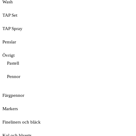
Wash
TAP Set
TAP Spray
Penslar
Övrigt
Pastell
Pennor
Färgpennor
Markers
Fineliners och bläck
Kol och blyerts