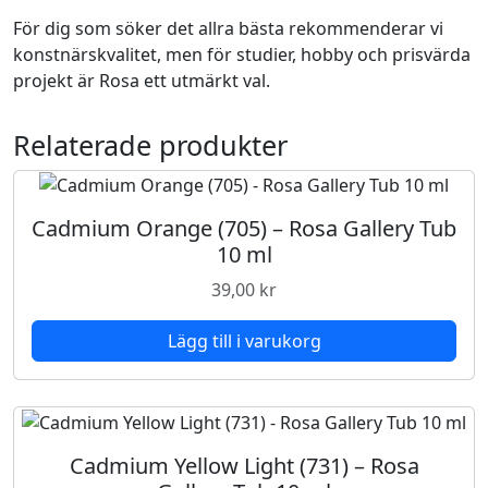
s
För dig som söker det allra bästa rekommenderar vi
a
konstnärskvalitet, men för studier, hobby och prisvärda
G
projekt är Rosa ett utmärkt val.
a
l
Relaterade produkter
l
e
r
y
Cadmium Orange (705) – Rosa Gallery Tub
T
10 ml
u
39,00
kr
b
1
Lägg till i varukorg
0
m
l
m
ä
Cadmium Yellow Light (731) – Rosa
n