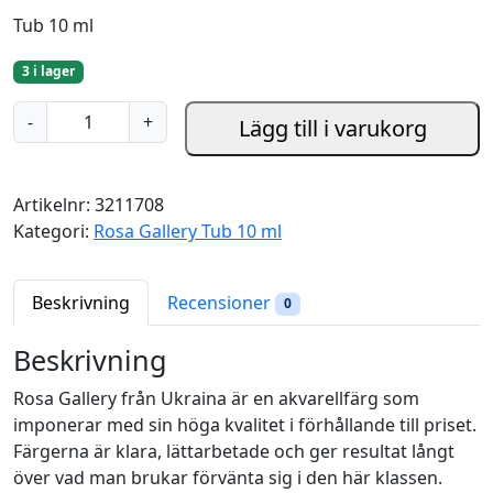
Tub 10 ml
3 i lager
C
-
+
Lägg till i varukorg
a
r
m
Artikelnr:
3211708
i
Kategori:
Rosa Gallery Tub 10 ml
n
e
(
Beskrivning
Recensioner
0
7
0
Beskrivning
8
Rosa Gallery från Ukraina är en akvarellfärg som
)
imponerar med sin höga kvalitet i förhållande till priset.
-
Färgerna är klara, lättarbetade och ger resultat långt
R
över vad man brukar förvänta sig i den här klassen.
o