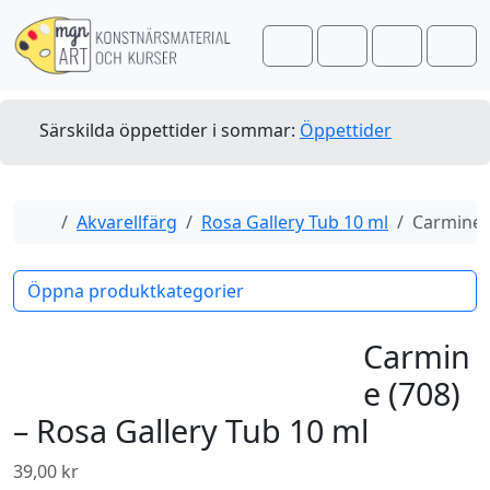
Skip to content
Skip to footer
Cart
Search
Account
Men
Särskilda öppettider i sommar:
Öppettider
Home
Akvarellfärg
Rosa Gallery Tub 10 ml
Carmine (
Öppna produktkategorier
Carmin
e (708)
– Rosa Gallery Tub 10 ml
39,00
kr