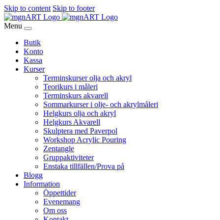
Skip to content
Skip to footer
Menu
Butik
Konto
Kassa
Kurser
Terminskurser olja och akryl
Teorikurs i måleri
Terminskurs akvarell
Sommarkurser i olje- och akrylmåleri
Helgkurs olja och akryl
Helgkurs Akvarell
Skulptera med Paverpol
Workshop Acrylic Pouring
Zentangle
Gruppaktiviteter
Enstaka tillfällen/Prova på
Blogg
Information
Öppettider
Evenemang
Om oss
Kontakt