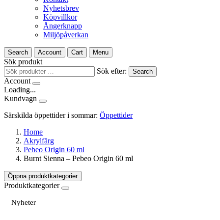
Nyhetsbrev
Köpvillkor
Ångerknapp
Miljöpåverkan
Search
Account
Cart
Menu
Sök produkt
Sök efter:
Search
Account
Loading...
Kundvagn
Särskilda öppettider i sommar:
Öppettider
Home
Akrylfärg
Pebeo Origin 60 ml
Burnt Sienna – Pebeo Origin 60 ml
Öppna produktkategorier
Produktkategorier
Nyheter